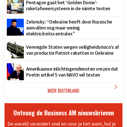
Pentagon gaat het ‘Golden Dome’-
raketafweersysteem in de ruimte testen
Zelensky: “Oekraïne heeft door Russische
aanvallen nog maar weinig
elektriciteitscentrales”
Verenigde Staten wegen veiligheidsrisico’s af
van productie Patriot-raketten in Oekraïne
Amerikaanse inlichtingendiensten vrezen dat
Poetin artikel 5 van NAVO wil testen

MEER BUITENLAND
Ontvang de Business AM nieuwsbrieven
De wereld verandert snel en voor je het weet, hol je