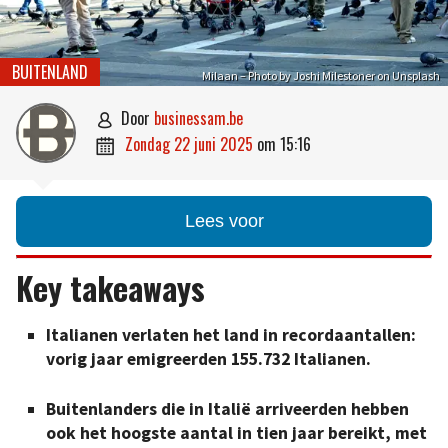
BUITENLAND
Milaan – Photo by Joshi Milestoner on Unsplash
door
businessam.be

zondag 22 juni 2025
om
15:16

Lees voor
Key takeaways
Italianen verlaten het land in recordaantallen:
vorig jaar emigreerden 155.732 Italianen.
Buitenlanders die in Italië arriveerden hebben
ook het hoogste aantal in tien jaar bereikt, met