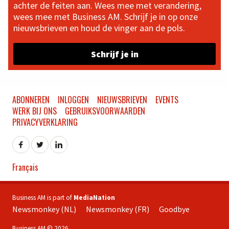
achter de feiten aan. Wees mee met verandering,
wees mee met Business AM. Schrijf je in op onze
nieuwsbrieven en houd de vinger aan de pols.
Schrijf je in
ABONNEREN
INLOGGEN
NIEUWSBRIEVEN
EVENTS
WERK BIJ ONS
GEBRUIKSVOORWAARDEN
PRIVACYVERKLARING
Français
Business AM is part of
MediaNation
Newsmonkey (NL)
Newsmonkey (FR)
Goodbye
Business AM © 2026