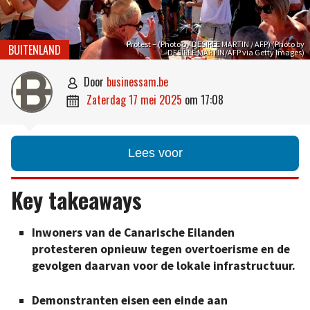
Protest – (Photo by DESIREE MARTIN / AFP) (Photo by
BUITENLAND
DESIREE MARTIN/AFP via Getty Images)
door
businessam.be

zaterdag 17 mei 2025
om
17:08

Lees voor
Key takeaways
Inwoners van de Canarische Eilanden
protesteren opnieuw tegen overtoerisme en de
gevolgen daarvan voor de lokale infrastructuur.
Demonstranten eisen een einde aan