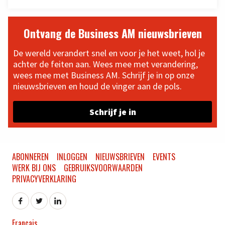
Ontvang de Business AM nieuwsbrieven
De wereld verandert snel en voor je het weet, hol je
achter de feiten aan. Wees mee met verandering,
wees mee met Business AM. Schrijf je in op onze
nieuwsbrieven en houd de vinger aan de pols.
Schrijf je in
ABONNEREN
INLOGGEN
NIEUWSBRIEVEN
EVENTS
WERK BIJ ONS
GEBRUIKSVOORWAARDEN
PRIVACYVERKLARING
Français