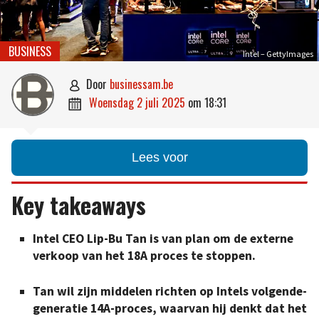
BUSINESS
Intel – GettyImages
door
businessam.be

woensdag 2 juli 2025
om
18:31

Lees voor
Key takeaways
Intel CEO Lip-Bu Tan is van plan om de externe
verkoop van het 18A proces te stoppen.
Tan wil zijn middelen richten op Intels volgende-
generatie 14A-proces, waarvan hij denkt dat het