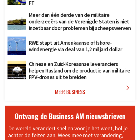
FT
Meer dan één derde van de militaire
onderzeeërs van de Verenigde Staten is niet
inzetbaar door problemen bij scheepswerven
RWE stapt uit Amerikaanse offshore-
windenergie via deal van 1,2 miljard dollar
Chinese en Zuid-Koreaanse leveranciers
helpen Rusland om de productie van militaire
FPV-drones uit te breiden

MEER BUSINESS
Ontvang de Business AM nieuwsbrieven
De wereld verandert snel en voor je het weet, hol je
achter de feiten aan. Wees mee met verandering,