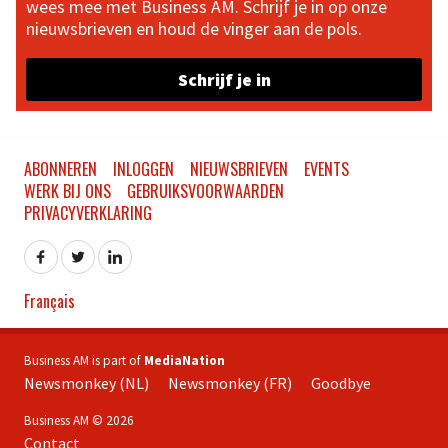
wees mee met Business AM. Schrijf je in op onze
nieuwsbrieven en houd de vinger aan de pols.
Schrijf je in
ABONNEREN
INLOGGEN
NIEUWSBRIEVEN
EVENTS
WERK BIJ ONS
GEBRUIKSVOORWAARDEN
PRIVACYVERKLARING
Français
Business AM is part of
MediaNation
Newsmonkey (NL)
Newsmonkey (FR)
Goodbye
Business AM © 2026
Contact