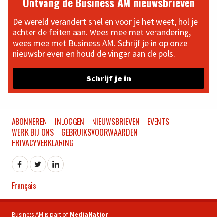
Ontvang de Business AM nieuwsbrieven
De wereld verandert snel en voor je het weet, hol je
achter de feiten aan. Wees mee met verandering,
wees mee met Business AM. Schrijf je in op onze
nieuwsbrieven en houd de vinger aan de pols.
Schrijf je in
ABONNEREN
INLOGGEN
NIEUWSBRIEVEN
EVENTS
WERK BIJ ONS
GEBRUIKSVOORWAARDEN
PRIVACYVERKLARING
Français
Business AM is part of
MediaNation