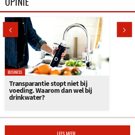
OPINIE


BUSINESS
Transparantie stopt niet bij
voeding. Waarom dan wel bij
drinkwater?
LEES MEER...