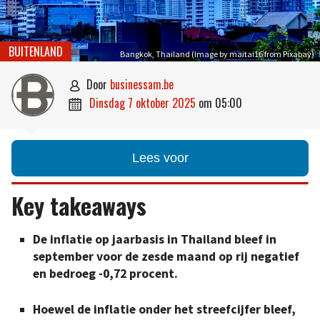
BUITENLAND
Bangkok, Thailand (Image by maitai16 from Pixabay)
door
businessam.be

dinsdag 7 oktober 2025
om
05:00

Lees voor
Key takeaways
De inflatie op jaarbasis in Thailand bleef in
september voor de zesde maand op rij negatief
en bedroeg -0,72 procent.
Hoewel de inflatie onder het streefcijfer bleef,