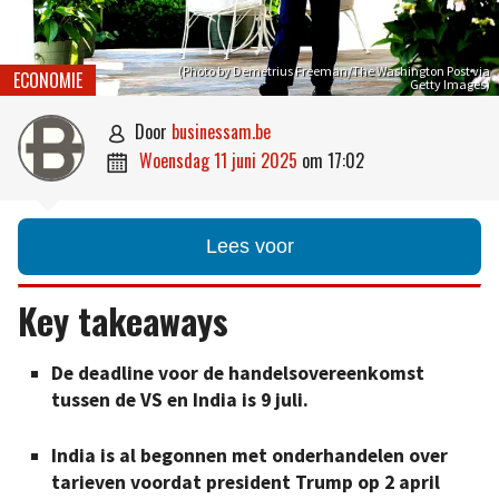
(Photo by Demetrius Freeman/The Washington Post via
ECONOMIE
Getty Images)
door
businessam.be

woensdag 11 juni 2025
om
17:02

Lees voor
Key takeaways
De deadline voor de handelsovereenkomst
tussen de VS en India is 9 juli.
India is al begonnen met onderhandelen over
tarieven voordat president Trump op 2 april