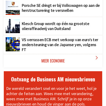
Porsche SE dringt er bij Volkswagen op aan de
herstructurering te versnellen
Klesch Group wordt op één na grootste
olieraffinaderij van Duitsland
VS verrassen ECB met verkoop van euro’s ter
ondersteuning van de Japanse yen, volgens
FT

MEER ECONOMIE
Ontvang de Business AM nieuwsbrieven
De wereld verandert snel en voor je het weet, hol je
achter de feiten aan. Wees mee met verandering,
wees mee met Business AM. Schrijf je in op onze
nieuwsbrieven en houd de vinger aan de pols.