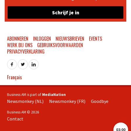
Schrijf je in
ABONNEREN
INLOGGEN
NIEUWSBRIEVEN
EVENTS
WERK BIJ ONS
GEBRUIKSVOORWAARDEN
PRIVACYVERKLARING
Français
Business AM is part of
MediaNation
Newsmonkey (NL)
Newsmonkey (FR)
Goodbye
Business AM © 2026
Contact
03:00