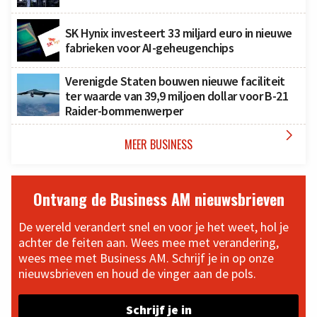
SK Hynix investeert 33 miljard euro in nieuwe
fabrieken voor AI-geheugenchips
Verenigde Staten bouwen nieuwe faciliteit
ter waarde van 39,9 miljoen dollar voor B-21
Raider-bommenwerper

MEER BUSINESS
Ontvang de Business AM nieuwsbrieven
De wereld verandert snel en voor je het weet, hol je
achter de feiten aan. Wees mee met verandering,
wees mee met Business AM. Schrijf je in op onze
nieuwsbrieven en houd de vinger aan de pols.
Schrijf je in