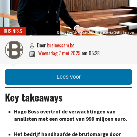
BUSINESS
Bernd Weißbrod/picture alliance via Getty Images
door
businessam.be

woensdag 7 mei 2025
om
05:28

Lees voor
Key takeaways
Hugo Boss overtrof de verwachtingen van
analisten met een omzet van 999 miljoen euro.
Het bedrijf handhaafde de brutomarge door