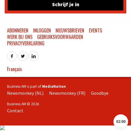
Schrijf je in
ABONNEREN
INLOGGEN
NIEUWSBRIEVEN
EVENTS
WERK BIJ ONS
GEBRUIKSVOORWAARDEN
PRIVACYVERKLARING
Français
Business AM is part of
MediaNation
Newsmonkey (NL)
Newsmonkey (FR)
Goodbye
Business AM © 2026
Contact
02:00