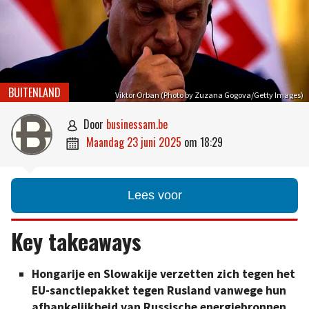
BUITENLAND
Viktor Orban (Photo by Zuzana Gogova/Getty Images)
door
businessam.be

maandag 23 juni 2025
om
18:29

Lees voor
Key takeaways
Hongarije en Slowakije verzetten zich tegen het
EU-sanctiepakket tegen Rusland vanwege hun
afhankelijkheid van Russische energiebronnen.