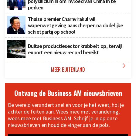
polysilicium in om invloed van China in te
perken
Thaise premier Charnvirakul wil
wapenwetgeving aanscherpen na dodelijke
schietpartij op school
Duitse productiesector krabbelt op, terwijl
export een nieuw record bereikt

MEER BUITENLAND
Ontvang de Business AM nieuwsbrieven
De wereld verandert snel en voor je het weet, hol je
achter de feiten aan. Wees mee met verandering,
wees mee met Business AM. Schrijf je in op onze
nieuwsbrieven en houd de vinger aan de pols.