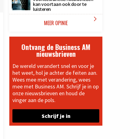
kan voortaan ook door te
luisteren

MEER OPINIE
Ontvang de Business AM
nieuwsbrieven
De wereld verandert snel en voor je
het weet, hol je achter de feiten aan.
Wees mee met verandering, wees
mee met Business AM. Schrijf je in op
onze nieuwsbrieven en houd de
vinger aan de pols.
Schrijf je in