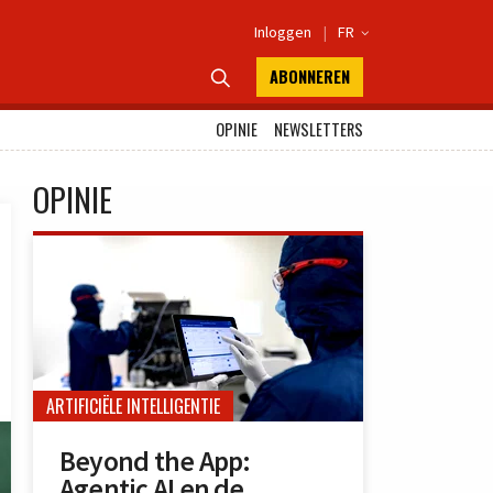
Inloggen
|
FR

ABONNEREN

OPINIE
NEWSLETTERS
OPINIE
ARTIFICIËLE INTELLIGENTIE
Beyond the App:
Agentic AI en de