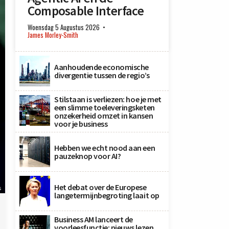
Composable Interface
Woensdag 5 Augustus 2026
James Morley-Smith
Aanhoudende economische
divergentie tussen de regio’s
Stilstaan is verliezen: hoe je met
een slimme toeleveringsketen
onzekerheid omzet in kansen
voor je business
Hebben we echt nood aan een
pauzeknop voor AI?
Het debat over de Europese
s
langetermijnbegroting laait op
Business AM lanceert de
voorleesfunctie: nieuws lezen