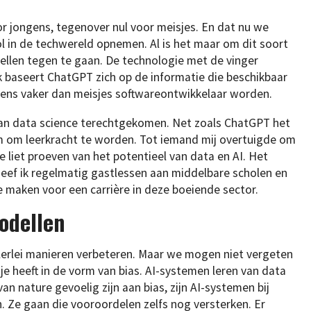
r jongens, tegenover nul voor meisjes. En dat nu we
l in de techwereld opnemen. Al is het maar om dit soort
ellen tegen te gaan. De technologie met de vinger
jk baseert ChatGPT zich op de informatie die beschikbaar
ngens vaker dan meisjes softwareontwikkelaar worden.
 van data science terechtgekomen. Net zoals ChatGPT het
om om leerkracht te worden. Tot iemand mij overtuigde om
liet proeven van het potentieel van data en AI. Het
geef ik regelmatig gastlessen aan middelbare scholen en
 maken voor een carrière in deze boeiende sector.
odellen
lerlei manieren verbeteren. Maar we mogen niet vergeten
je heeft in de vorm van bias. AI-systemen leren van data
nature gevoelig zijn aan bias, zijn AI-systemen bij
Ze gaan die vooroordelen zelfs nog versterken. Er