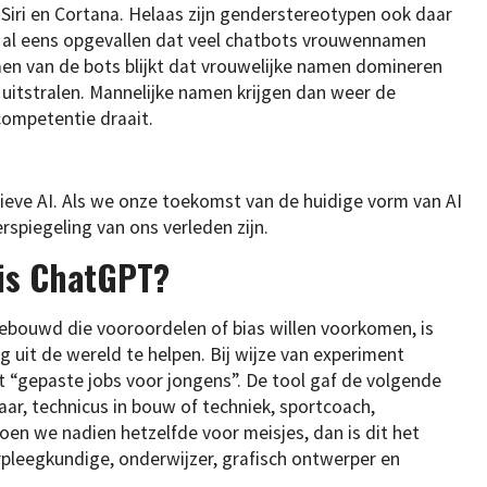
 Siri en Cortana. Helaas zijn genderstereotypen ook daar
eld al eens opgevallen dat veel chatbots vrouwennamen
n van de bots blijkt dat vrouwelijke namen domineren
itstralen. Mannelijke namen krijgen dan weer de
competentie draait.
eve AI. Als we onze toekomst van de huidige vorm van AI
rspiegeling van ons verleden zijn.
is ChatGPT?
ebouwd die vooroordelen of bias willen voorkomen, is
g uit de wereld te helpen. Bij wijze van experiment
t “gepaste jobs voor jongens”. De tool gaf de volgende
aar, technicus in bouw of techniek, sportcoach,
en we nadien hetzelfde voor meisjes, dan is dit het
leegkundige, onderwijzer, grafisch ontwerper en