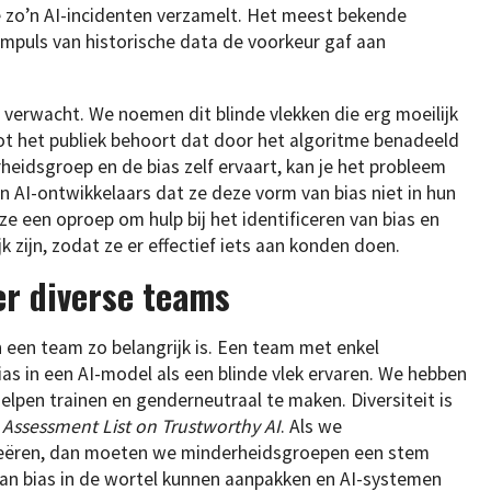
e zo’n AI-incidenten verzamelt. Het meest bekende
impuls van historische data de voorkeur gaf aan
t verwacht. We noemen dit blinde vlekken die erg moeilijk
t tot het publiek behoort dat door het algoritme benadeeld
rheidsgroep en de bias zelf ervaart, kan je het probleem
 AI-ontwikkelaars dat ze deze vorm van bias niet in hun
 een oproep om hulp bij het identificeren van bias en
zijn, zodat ze er effectief iets aan konden doen.
er diverse teams
 een team zo belangrijk is. Een team met enkel
as in een AI-model als een blinde vlek ervaren. We hebben
elpen trainen en genderneutraal te maken. Diversiteit is
 Assessment List on Trustworthy AI
. Als we
reëren, dan moeten we minderheidsgroepen een stem
an bias in de wortel kunnen aanpakken en AI-systemen