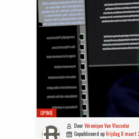
OPINIE
door
Véronique Van Vlasselar

gepubliceerd op
vrijdag 8 maart
