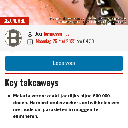
Muggen zijn een van de insecten die voor de grootste
GEZONDHEID
overlast zorgen. – Foto: Tom Ervin/Getty Images
door
businessam.be

maandag 26 mei 2025
om
04:30

Lees voor
Key takeaways
Malaria veroorzaakt jaarlijks bijna 600.000
doden. Harvard-onderzoekers ontwikkelen een
methode om parasieten in muggen te
elimineren.