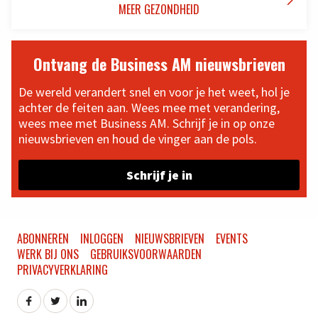

MEER GEZONDHEID
Ontvang de Business AM nieuwsbrieven
De wereld verandert snel en voor je het weet, hol je
achter de feiten aan. Wees mee met verandering,
wees mee met Business AM. Schrijf je in op onze
nieuwsbrieven en houd de vinger aan de pols.
Schrijf je in
ABONNEREN
INLOGGEN
NIEUWSBRIEVEN
EVENTS
WERK BIJ ONS
GEBRUIKSVOORWAARDEN
PRIVACYVERKLARING