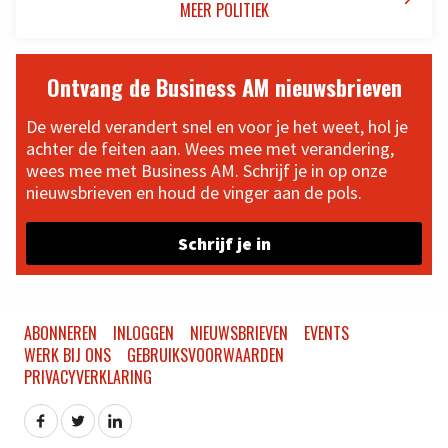
MEER POLITIEK
Ontvang de Business AM nieuwsbrieven
De wereld verandert snel en voor je het weet, hol je
achter de feiten aan. Wees mee met verandering,
wees mee met Business AM. Schrijf je in op onze
nieuwsbrieven en houd de vinger aan de pols.
Schrijf je in
ABONNEREN
INLOGGEN
NIEUWSBRIEVEN
EVENTS
WERK BIJ ONS
GEBRUIKSVOORWAARDEN
PRIVACYVERKLARING