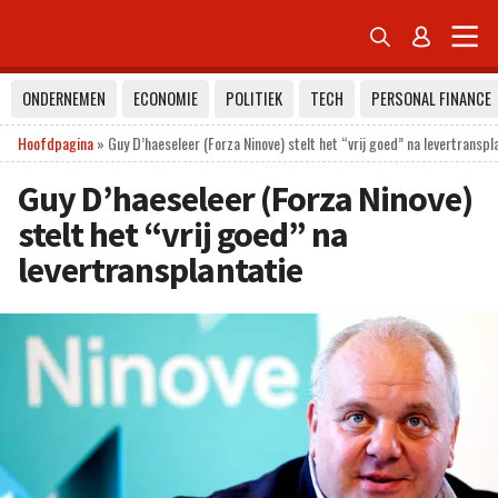


ONDERNEMEN
ECONOMIE
POLITIEK
TECH
PERSONAL FINANCE
Hoofdpagina
»
Guy D’haeseleer (Forza Ninove) stelt het “vrij goed” na levertranspl
Guy D’haeseleer (Forza Ninove)
stelt het “vrij goed” na
levertransplantatie