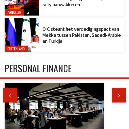
rally aanwakkeren
AANDELEN
OIC steunt het verdedigingspact van
Mekka tussen Pakistan, Saoedi-Arabië
en Turkije
BUITENLAND
PERSONAL FINANCE

