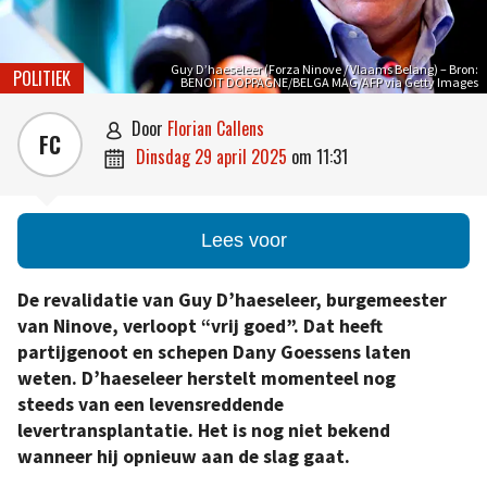
Guy D’haeseleer (Forza Ninove / Vlaams Belang) – Bron:
POLITIEK
BENOIT DOPPAGNE/BELGA MAG/AFP via Getty Images
door
Florian Callens

FC
dinsdag 29 april 2025
om
11:31

Lees voor
De revalidatie van Guy D’haeseleer, burgemeester
van Ninove, verloopt “vrij goed”. Dat heeft
partijgenoot en schepen Dany Goessens laten
weten. D’haeseleer herstelt momenteel nog
steeds van een levensreddende
levertransplantatie. Het is nog niet bekend
wanneer hij opnieuw aan de slag gaat.