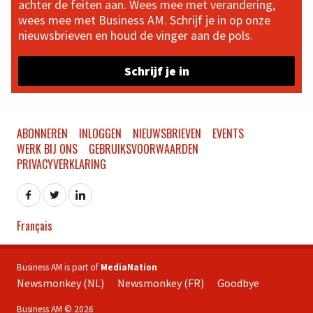
achter de feiten aan. Wees mee met verandering,
wees mee met Business AM. Schrijf je in op onze
nieuwsbrieven en houd de vinger aan de pols.
Schrijf je in
ABONNEREN
INLOGGEN
NIEUWSBRIEVEN
EVENTS
WERK BIJ ONS
GEBRUIKSVOORWAARDEN
PRIVACYVERKLARING
Français
Business AM is part of
MediaNation
Newsmonkey (NL)
Newsmonkey (FR)
Goodbye
Business AM © 2026