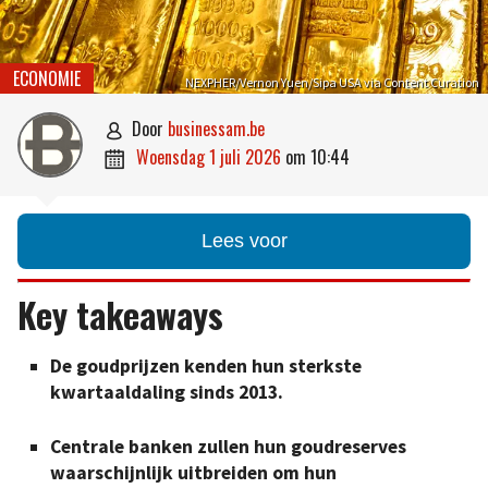
ECONOMIE
NEXPHER/Vernon Yuen/Sipa USA via Content Curation
door
businessam.be

woensdag 1 juli 2026
om
10:44

Lees voor
Key takeaways
De goudprijzen kenden hun sterkste
kwartaaldaling sinds 2013.
Centrale banken zullen hun goudreserves
waarschijnlijk uitbreiden om hun