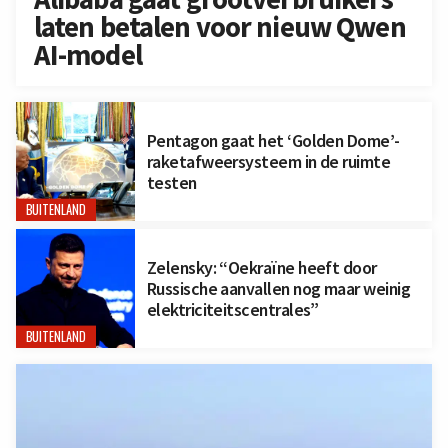
laten betalen voor nieuw Qwen
AI-model
Pentagon gaat het ‘Golden Dome’-
raketafweersysteem in de ruimte
testen
BUITENLAND
Zelensky: “Oekraïne heeft door
Russische aanvallen nog maar weinig
elektriciteitscentrales”
BUITENLAND