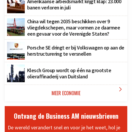
Amerikaanse arbeidsmarkt krijgt klap: 23.000
banen verloren in juli
China wil tegen 2035 beschikken over 9
vliegdekschepen, maar vormen ze daarmee
een gevaar voor de Verenigde Staten?
Porsche SE dringt er bij Volkswagen op aan de
herstructurering te versnellen
Klesch Group wordt op één na grootste
olieraffinaderij van Duitsland

MEER ECONOMIE
Ontvang de Business AM nieuwsbrieven
De wereld verandert snel en voor je het weet, hol je