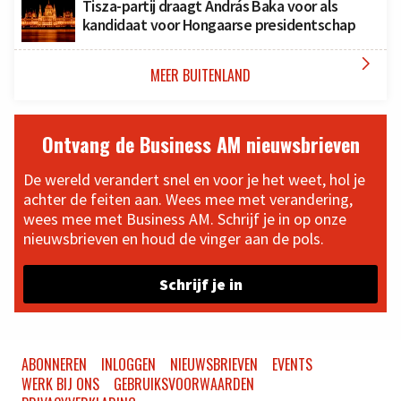
Tisza-partij draagt András Baka voor als
kandidaat voor Hongaarse presidentschap

MEER BUITENLAND
Ontvang de Business AM nieuwsbrieven
De wereld verandert snel en voor je het weet, hol je
achter de feiten aan. Wees mee met verandering,
wees mee met Business AM. Schrijf je in op onze
nieuwsbrieven en houd de vinger aan de pols.
Schrijf je in
ABONNEREN
INLOGGEN
NIEUWSBRIEVEN
EVENTS
WERK BIJ ONS
GEBRUIKSVOORWAARDEN