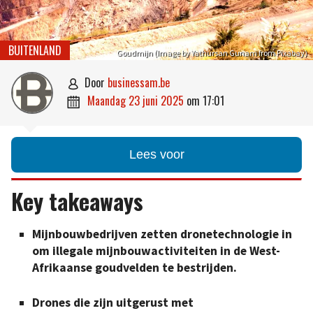
BUITENLAND
Goudmijn (Image by Yathursan Gunam from Pixabay)
door
businessam.be

maandag 23 juni 2025
om
17:01

Lees voor
Key takeaways
Mijnbouwbedrijven zetten dronetechnologie in
om illegale mijnbouwactiviteiten in de West-
Afrikaanse goudvelden te bestrijden.
Drones die zijn uitgerust met