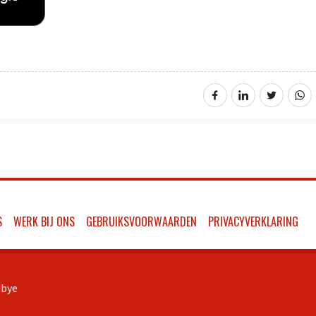
S
WERK BIJ ONS
GEBRUIKSVOORWAARDEN
PRIVACYVERKLARING
bye