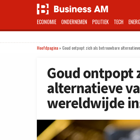
ECONOMIE
ONDERNEMEN
POLITIEK
TECH
ENERG
Hoofdpagina
»
Goud ontpopt zich als betrouwbare alternatieve 
Goud ontpopt z
alternatieve v
wereldwijde ins