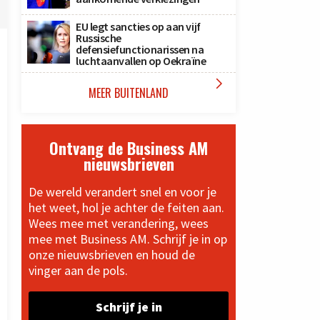
EU legt sancties op aan vijf
Russische
defensiefunctionarissen na
luchtaanvallen op Oekraïne

MEER BUITENLAND
Ontvang de Business AM
nieuwsbrieven
De wereld verandert snel en voor je
het weet, hol je achter de feiten aan.
Wees mee met verandering, wees
mee met Business AM. Schrijf je in op
onze nieuwsbrieven en houd de
vinger aan de pols.
Schrijf je in