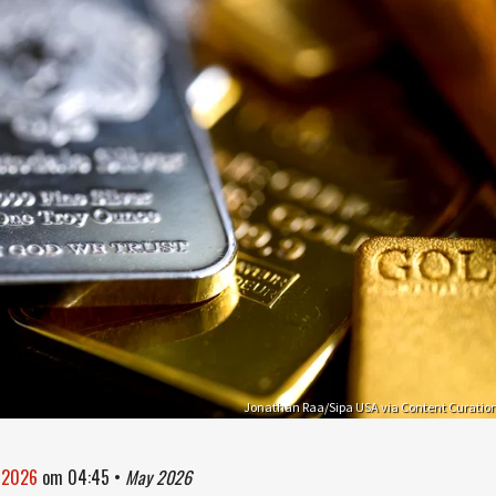
Jonathan Raa/Sipa USA via Content Curatio
i 2026
om
04:45
•
May 2026