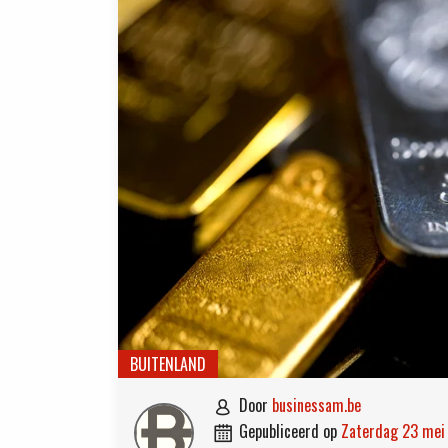
BUITENLAND
door
businessam.be

gepubliceerd op
zaterdag 23 me
