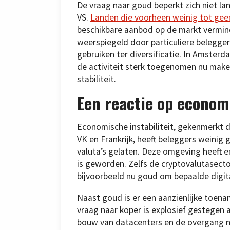
De vraag naar goud beperkt zich niet la
VS.
Landen die voorheen weinig tot geen
beschikbare aanbod op de markt verminde
weerspiegeld door particuliere belegge
gebruiken ter diversificatie. In Amster
de activiteit sterk toegenomen nu makel
stabiliteit.
Een reactie op economi
Economische instabiliteit, gekenmerkt 
VK en Frankrijk, heeft beleggers weinig
valuta’s gelaten. Deze omgeving heeft 
is geworden. Zelfs de cryptovalutasecto
bijvoorbeeld nu goud om bepaalde digita
Naast goud is er een aanzienlijke toena
vraag naar koper is explosief gestegen al
bouw van datacenters en de overgang naa