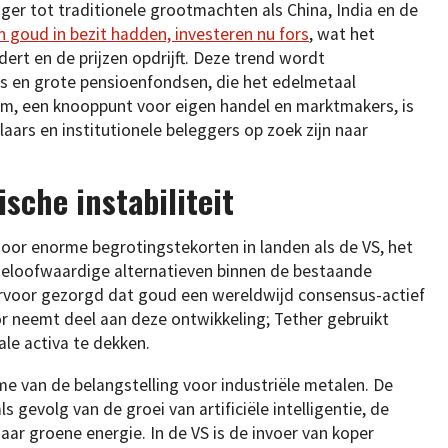
nger tot traditionele grootmachten als China, India en de
 goud in bezit hadden, investeren nu fors
, wat het
rt en de prijzen opdrijft. Deze trend wordt
rs en grote pensioenfondsen, die het edelmetaal
dam, een knooppunt voor eigen handel en marktmakers, is
aars en institutionele beleggers op zoek zijn naar
sche instabiliteit
door enorme begrotingstekorten in landen als de VS, het
 geloofwaardige alternatieven binnen de bestaande
ervoor gezorgd dat goud een wereldwijd consensus-actief
r neemt deel aan deze ontwikkeling; Tether gebruikt
le activa te dekken.
me van de belangstelling voor industriële metalen. De
s gevolg van de groei van artificiële intelligentie, de
r groene energie. In de VS is de invoer van koper