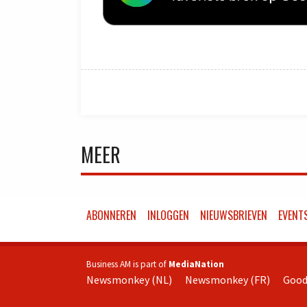
MEER
ABONNEREN
INLOGGEN
NIEUWSBRIEVEN
EVENT
Business AM is part of
MediaNation
Newsmonkey (NL)
Newsmonkey (FR)
Good