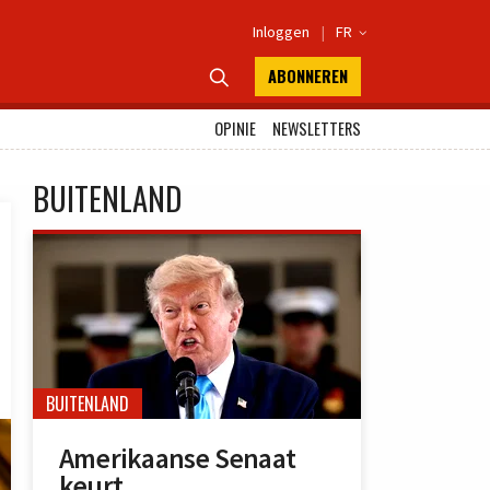
Inloggen
|
FR

ABONNEREN

OPINIE
NEWSLETTERS
BUITENLAND
BUITENLAND
Amerikaanse Senaat
keurt