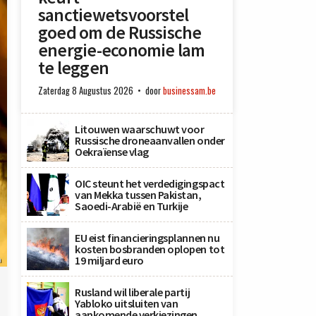
sanctiewetsvoorstel
goed om de Russische
energie-economie lam
te leggen
Zaterdag 8 Augustus 2026
door
businessam.be
Litouwen waarschuwt voor
Russische droneaanvallen onder
Oekraïense vlag
OIC steunt het verdedigingspact
van Mekka tussen Pakistan,
Saoedi-Arabië en Turkije
EU eist financieringsplannen nu
kosten bosbranden oplopen tot
19 miljard euro
n
Rusland wil liberale partij
Yabloko uitsluiten van
aankomende verkiezingen