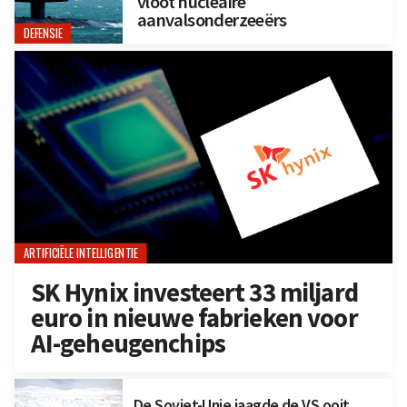
vloot nucleaire
aanvalsonderzeeërs
DEFENSIE
ARTIFICIËLE INTELLIGENTIE
SK Hynix investeert 33 miljard
euro in nieuwe fabrieken voor
AI-geheugenchips
De Sovjet-Unie jaagde de VS ooit