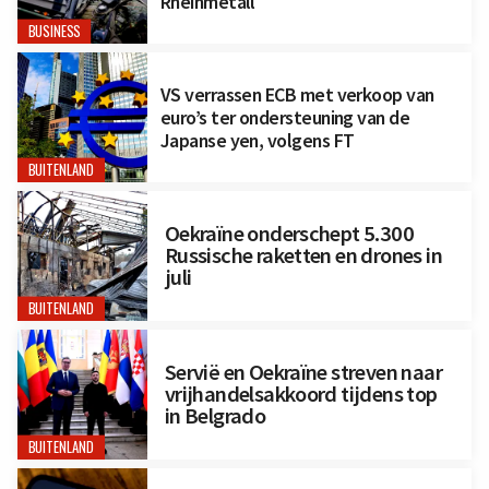
Rheinmetall
BUSINESS
VS verrassen ECB met verkoop van
euro’s ter ondersteuning van de
Japanse yen, volgens FT
BUITENLAND
Oekraïne onderschept 5.300
Russische raketten en drones in
juli
BUITENLAND
Servië en Oekraïne streven naar
vrijhandelsakkoord tijdens top
in Belgrado
BUITENLAND