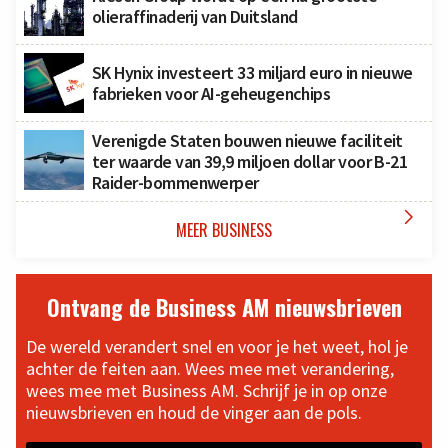
olieraffinaderij van Duitsland
SK Hynix investeert 33 miljard euro in nieuwe
fabrieken voor AI-geheugenchips
Verenigde Staten bouwen nieuwe faciliteit
ter waarde van 39,9 miljoen dollar voor B-21
Raider-bommenwerper

MEER BUSINESS
Ontvang de Business AM nieuwsbrieven
De wereld verandert snel en voor je het weet, hol je
achter de feiten aan. Wees mee met verandering,
wees mee met Business AM. Schrijf je in op onze
nieuwsbrieven en houd de vinger aan de pols.