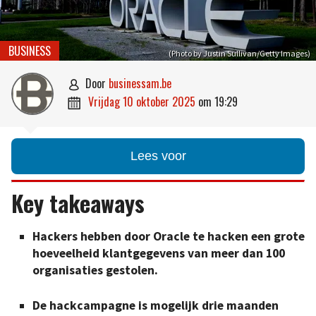
BUSINESS
(Photo by Justin Sullivan/Getty Images)
door
businessam.be

vrijdag 10 oktober 2025
om
19:29

Lees voor
Key takeaways
Hackers hebben door Oracle te hacken een grote
hoeveelheid klantgegevens van meer dan 100
organisaties gestolen.
De hackcampagne is mogelijk drie maanden