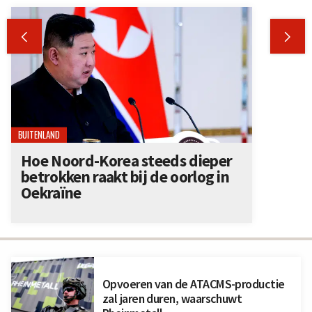


BUITENLAND
Hoe Noord-Korea steeds dieper
betrokken raakt bij de oorlog in
Oekraïne
Opvoeren van de ATACMS-productie
zal jaren duren, waarschuwt