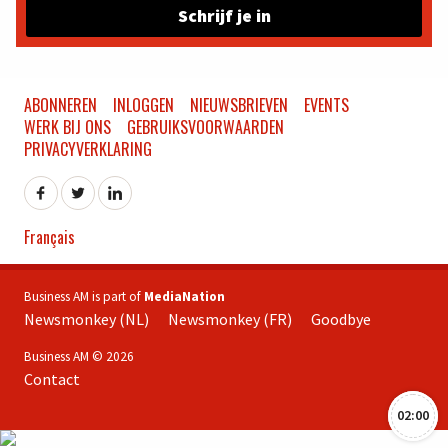
Schrijf je in
ABONNEREN
INLOGGEN
NIEUWSBRIEVEN
EVENTS
WERK BIJ ONS
GEBRUIKSVOORWAARDEN
PRIVACYVERKLARING
Français
Business AM is part of
MediaNation
Newsmonkey (NL)
Newsmonkey (FR)
Goodbye
Business AM © 2026
Contact
02:00