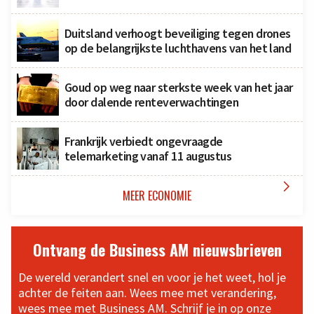
Duitsland verhoogt beveiliging tegen drones
op de belangrijkste luchthavens van het land
Goud op weg naar sterkste week van het jaar
door dalende renteverwachtingen
Frankrijk verbiedt ongevraagde
telemarketing vanaf 11 augustus

MEER ECONOMIE
Ontvang de Business AM nieuwsbrieven
De wereld verandert snel en voor je het weet, hol je
achter de feiten aan. Wees mee met verandering,
wees mee met Business AM. Schrijf je in op onze