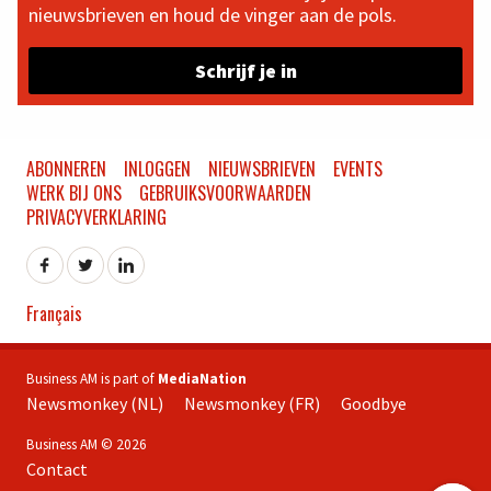
nieuwsbrieven en houd de vinger aan de pols.
Schrijf je in
ABONNEREN
INLOGGEN
NIEUWSBRIEVEN
EVENTS
WERK BIJ ONS
GEBRUIKSVOORWAARDEN
PRIVACYVERKLARING
Français
Business AM is part of
MediaNation
Newsmonkey (NL)
Newsmonkey (FR)
Goodbye
Business AM © 2026
Contact