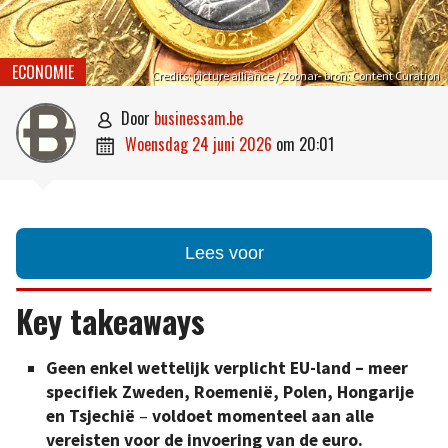
ECONOMIE
Credits: picture alliance / Zoonar- bron: Content Curation
door
businessam.be

woensdag 24 juni 2026
om
20:01

Lees voor
Key takeaways
Geen enkel wettelijk verplicht EU-land – meer
specifiek Zweden, Roemenië, Polen, Hongarije
en Tsjechië
–
voldoet momenteel aan alle
vereisten voor de invoering van de euro.