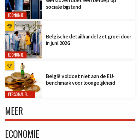
werklozen doet een beroep op
sociale bijstand
ECONOMIE
Belgische detailhandel zet groei door
in juni 2026
ECONOMIE
België voldoet niet aan de EU-
benchmark voor loongelijkheid
PERSONAL FINANCE
MEER
ECONOMIE