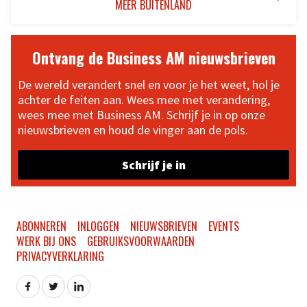
MEER BUITENLAND
Ontvang de Business AM nieuwsbrieven
De wereld verandert snel en voor je het weet, hol je
achter de feiten aan. Wees mee met verandering,
wees mee met Business AM. Schrijf je in op onze
nieuwsbrieven en houd de vinger aan de pols.
Schrijf je in
ABONNEREN
INLOGGEN
NIEUWSBRIEVEN
EVENTS
WERK BIJ ONS
GEBRUIKSVOORWAARDEN
PRIVACYVERKLARING