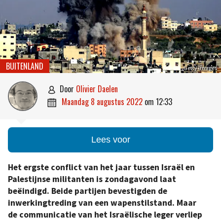
BUITENLAND
Getty Images
door
Olivier Daelen

maandag 8 augustus 2022
om
12:33

Lees voor
Het ergste conflict van het jaar tussen Israël en
Palestijnse militanten is zondagavond laat
beëindigd. Beide partijen bevestigden de
inwerkingtreding van een wapenstilstand. Maar
de communicatie van het Israëlische leger verliep