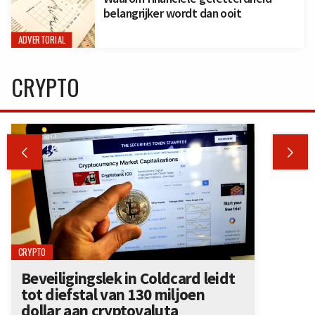
belangrijker wordt dan ooit
ADVERTORIAL
CRYPTO


CRYPTO
Beveiligingslek in Coldcard leidt
tot diefstal van 130 miljoen
dollar aan cryptovaluta