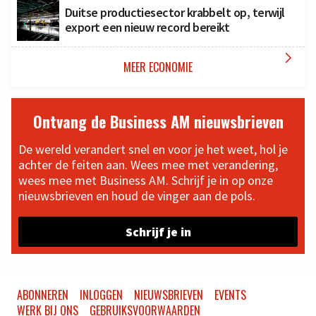
Duitse productiesector krabbelt op, terwijl
export een nieuw record bereikt

MEER ECONOMIE
Ontvang de Business AM nieuwsbrieven
De wereld verandert snel en voor je het weet, hol je
achter de feiten aan. Wees mee met verandering,
wees mee met Business AM. Schrijf je in op onze
nieuwsbrieven en houd de vinger aan de pols.
Schrijf je in
ABONNEREN
INLOGGEN
NIEUWSBRIEVEN
EVENTS
WERK BIJ ONS
GEBRUIKSVOORWAARDEN