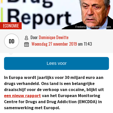
ECONOMIE
Frederic Sierakowski / Isopix
door
Dominique Dewitte

DD
woensdag 27 november 2019
om
11:43

Lees voor
In Europa wordt jaarlijks voor 30 miljard euro aan
drugs verhandeld. Ons land is een belangrijke
draaischijf voor de verkoop van cocaïne, blijkt uit
een nieuw rapport
van het European Monitoring
Centre for Drugs and Drug Addiction (EMCDDA) in
samenwerking met Europol.