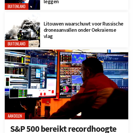
leggen
BUITENLAND
Litouwen waarschuwt voor Russische
droneaanvallen onder Oekraïense
vlag
BUITENLAND
AANDELEN
S&P 500 bereikt recordhoogte