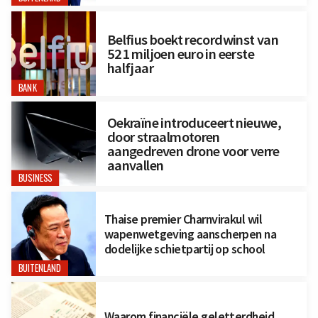
Belfius boekt recordwinst van
521 miljoen euro in eerste
halfjaar
BANK
Oekraïne introduceert nieuwe,
door straalmotoren
aangedreven drone voor verre
aanvallen
BUSINESS
Thaise premier Charnvirakul wil
wapenwetgeving aanscherpen na
dodelijke schietpartij op school
BUITENLAND
Waarom financiële geletterdheid