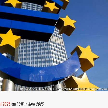
(Photo by ANDRE PAIN / AFP) (Photo by ANDRE PAIN/AFP via Getty Images
il 2025
om
13:01
•
April 2025