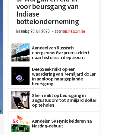
voor beursgang van
Indiase
bottelonderneming
Maandag 20 Juli 2026
door
businessam.be
Aandeel van Russisch
energiereus Gazprom keldert
naar historisch dieptepunt
DeepSeek mikt op een
waardering van 74 miljard dollar
in aanloop naar geplande
beursgang
Shein mikt op beursgang in
augustus om tot 3 miljard dollar
op te halen
)
Aandelen SK Hynix kelderen na
Nasdaq-debuut