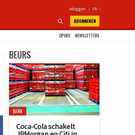
Inloggen
|
FR

ABONNEREN

OPINIE
NEWSLETTERS
BEURS
BANK
Coca-Cola schakelt
JPMorgan en Citi in