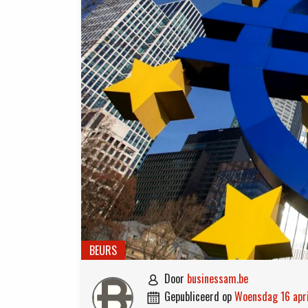
BEURS
door
businessam.be

gepubliceerd op
woensdag 16 apr
