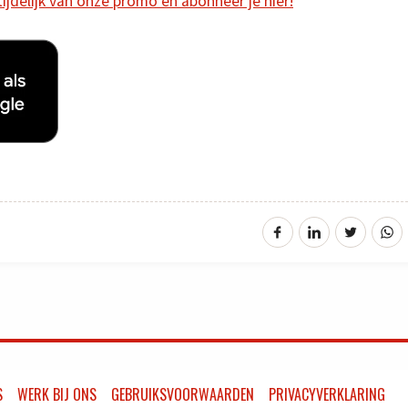
 tijdelijk van onze promo en abonneer je hier!
S
WERK BIJ ONS
GEBRUIKSVOORWAARDEN
PRIVACYVERKLARING