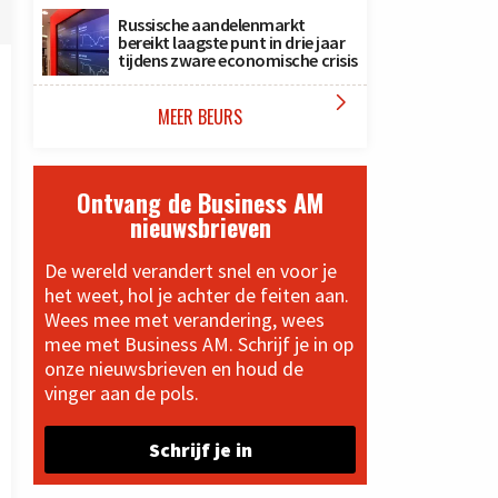
Russische aandelenmarkt
bereikt laagste punt in drie jaar
tijdens zware economische crisis

MEER BEURS
Ontvang de Business AM
nieuwsbrieven
De wereld verandert snel en voor je
het weet, hol je achter de feiten aan.
Wees mee met verandering, wees
mee met Business AM. Schrijf je in op
onze nieuwsbrieven en houd de
vinger aan de pols.
Schrijf je in