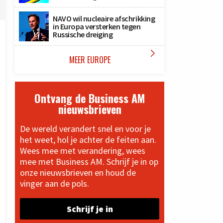
NAVO wil nucleaire afschrikking
in Europa versterken tegen
Russische dreiging

MEER EUROPE
Ontvang de Business AM
nieuwsbrieven
De wereld verandert snel en voor je
het weet, hol je achter de feiten aan.
Wees mee met verandering, wees
mee met Business AM. Schrijf je in op
onze nieuwsbrieven en houd de
vinger aan de pols.
Schrijf je in