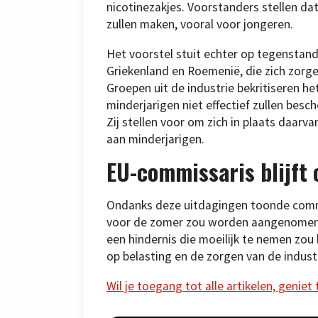
nicotinezakjes. Voorstanders stellen da
zullen maken, vooral voor jongeren.
Het voorstel stuit echter op tegenstand 
Griekenland en Roemenië, die zich zorg
Groepen uit de industrie bekritiseren h
minderjarigen niet effectief zullen bes
Zij stellen voor om zich in plaats daar
aan minderjarigen.
EU-commissaris blijft 
Ondanks deze uitdagingen toonde commis
voor de zomer zou worden aangenomen. H
een hindernis die moeilijk te nemen zou
op belasting en de zorgen van de industr
Wil je toegang tot alle artikelen, geniet