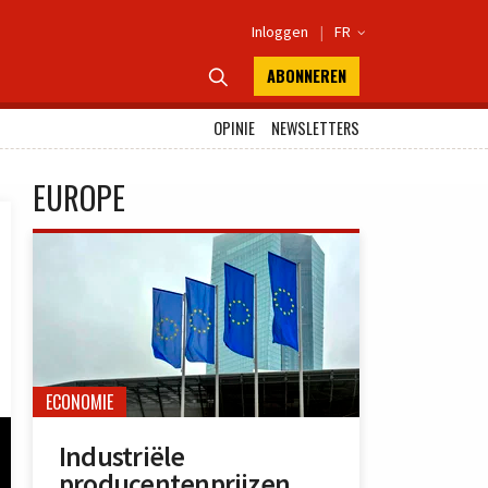
Inloggen
|
FR

ABONNEREN

OPINIE
NEWSLETTERS
EUROPE
ECONOMIE
Industriële
producentenprijzen