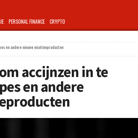
IE
PERSONAL FINANCE
CRYPTO
apes en andere nieuwe nicotineproducten
om accijnzen in te
pes en andere
neproducten