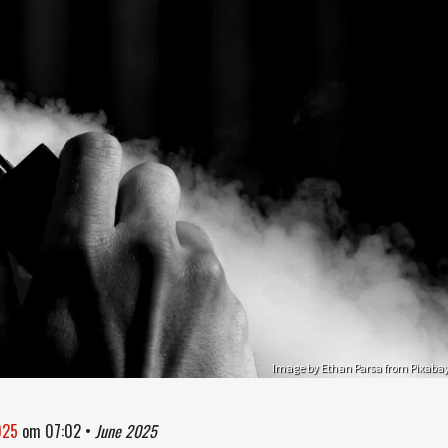
Image by Ethan Parsa from Pixaba
025
om
07:02
•
June 2025