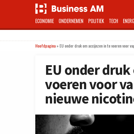
ECONOMIE
ONDERNEMEN
POLITIEK
TECH
ENERG
Hoofdpagina
»
EU onder druk om accijnzen in te voeren voor v
EU onder druk 
voeren voor va
nieuwe nicoti