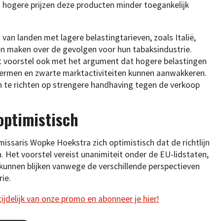
t hogere prijzen deze producten minder toegankelijk
van landen met lagere belastingtarieven, zoals Italië,
en maken over de gevolgen voor hun tabaksindustrie.
et voorstel ook met het argument dat hogere belastingen
chermen en zwarte marktactiviteiten kunnen aanwakkeren.
van te richten op strengere handhaving tegen de verkoop
optimistisch
saris Wopke Hoekstra zich optimistisch dat de richtlijn
et voorstel vereist unanimiteit onder de EU-lidstaten,
 kunnen blijken vanwege de verschillende perspectieven
ie.
 tijdelijk van onze promo en abonneer je hier!