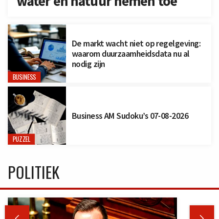
water en natuur nemen toe
De markt wacht niet op regelgeving:
waarom duurzaamheidsdata nu al
nodig zijn
BUSINESS
Business AM Sudoku’s 07-08-2026
PUZZEL
POLITIEK

