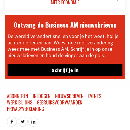
MEER ECONOMIE
Ontvang de Business AM nieuwsbrieven
De wereld verandert snel en voor je het weet, hol je
achter de feiten aan. Wees mee met verandering,
wees mee met Business AM. Schrijf je in op onze
nieuwsbrieven en houd de vinger aan de pols.
Schrijf je in
ABONNEREN
INLOGGEN
NIEUWSBRIEVEN
EVENTS
WERK BIJ ONS
GEBRUIKSVOORWAARDEN
PRIVACYVERKLARING