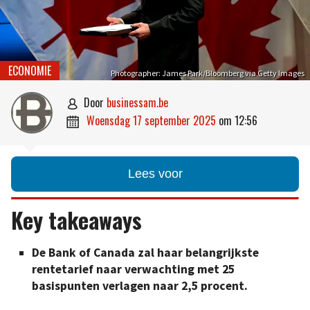
ECONOMIE
Photographer: James Park/Bloomberg via Getty Images
door
businessam.be

woensdag 17 september 2025
om
12:56

Lees voor
Key takeaways
De Bank of Canada zal haar belangrijkste
rentetarief naar verwachting met 25
basispunten verlagen naar 2,5 procent.