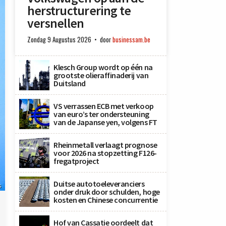
herstructurering te
versnellen
Zondag 9 Augustus 2026
door
businessam.be
Klesch Group wordt op één na
grootste olieraffinaderij van
Duitsland
VS verrassen ECB met verkoop
van euro’s ter ondersteuning
van de Japanse yen, volgens FT
Rheinmetall verlaagt prognose
voor 2026 na stopzetting F126-
fregatproject
Duitse autotoeleveranciers
s
onder druk door schulden, hoge
kosten en Chinese concurrentie
Hof van Cassatie oordeelt dat