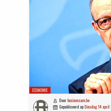
ECONOMIE
door
businessam.be

gepubliceerd op
dinsdag 14 apri
