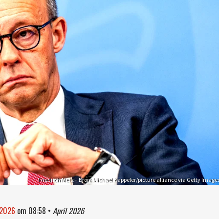
Friedrich Merz – Bron: Michael Kappeler/picture alliance via Getty Image
l 2026
om
08:58
•
April 2026