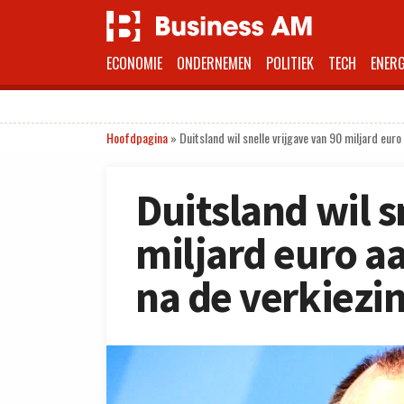
ECONOMIE
ONDERNEMEN
POLITIEK
TECH
ENERG
Hoofdpagina
»
Duitsland wil snelle vrijgave van 90 miljard eur
Duitsland wil s
miljard euro a
na de verkiezi