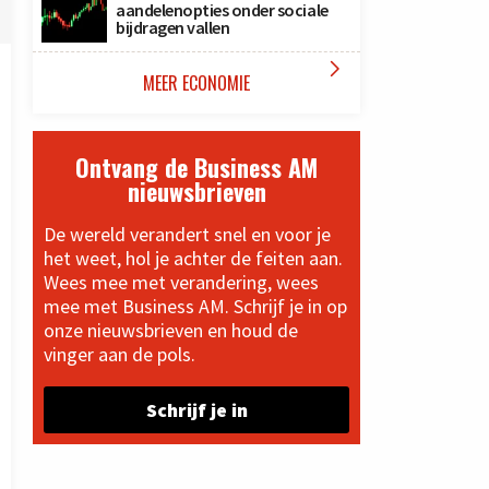
aandelenopties onder sociale
bijdragen vallen

MEER ECONOMIE
Ontvang de Business AM
nieuwsbrieven
De wereld verandert snel en voor je
het weet, hol je achter de feiten aan.
Wees mee met verandering, wees
mee met Business AM. Schrijf je in op
onze nieuwsbrieven en houd de
vinger aan de pols.
Schrijf je in