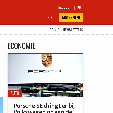
Inloggen
|
FR

ABONNEREN

OPINIE
NEWSLETTERS
ECONOMIE
AUTO
Porsche SE dringt er bij
Volkswagen op aan de