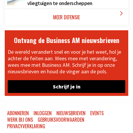
vliegtuigen te onderscheppen

MEER DEFENSIE
Ontvang de Business AM nieuwsbrieven
De wereld verandert snel en voor je het weet, hol je
achter de feiten aan. Wees mee met verandering,
wees mee met Business AM. Schrijf je in op onze
nieuwsbrieven en houd de vinger aan de pols.
Schrijf je in
ABONNEREN
INLOGGEN
NIEUWSBRIEVEN
EVENTS
WERK BIJ ONS
GEBRUIKSVOORWAARDEN
PRIVACYVERKLARING