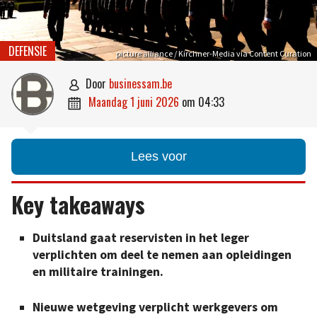
DEFENSIE
picture alliance / Kirchner-Media via Content Curation
door
businessam.be

maandag 1 juni 2026
om
04:33

Lees voor
Key takeaways
Duitsland gaat reservisten in het leger
verplichten om deel te nemen aan opleidingen
en militaire trainingen.
Nieuwe wetgeving verplicht werkgevers om