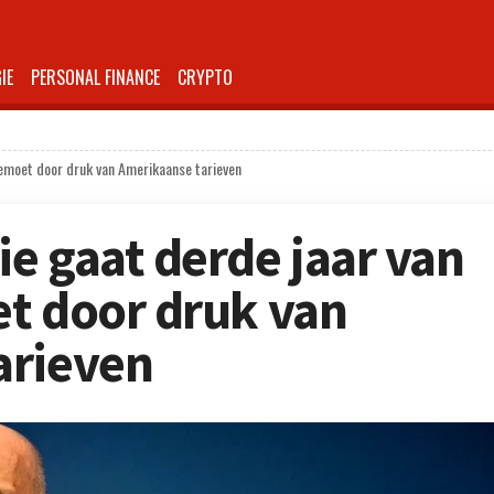
IE
PERSONAL FINANCE
CRYPTO
gemoet door druk van Amerikaanse tarieven
e gaat derde jaar van
t door druk van
arieven