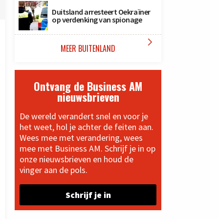
Duitsland arresteert Oekraïner
op verdenking van spionage

MEER BUITENLAND
Ontvang de Business AM
nieuwsbrieven
De wereld verandert snel en voor je
het weet, hol je achter de feiten aan.
Wees mee met verandering, wees
mee met Business AM. Schrijf je in op
onze nieuwsbrieven en houd de
vinger aan de pols.
Schrijf je in