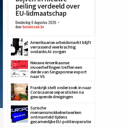
peiling verdeeld over
EU-lidmaatschap
Donderdag 6 Augustus 2026
door
businessam.be
Amerikaanse arbeidsmarkt blijft
verrassend veerkrachtig
ondanks AI-zorgen
Nieuwe Amerikaanse
invoerheffingen treffen een
derde van Singaporese export
naar VS
Frankrijk stelt onderzoek in naar
Corsicaanse separatisten na
gewapende dreigingen
a
s
Syrische
mensensmokkelnetwerken
ontmanteld tijdens
gezamenlijke EU-politieoperatie