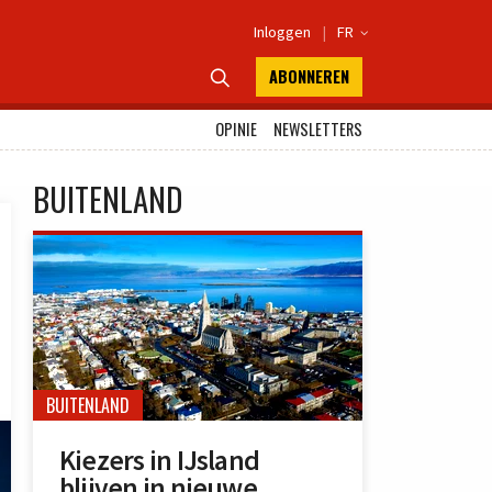
Inloggen
|
FR

ABONNEREN

OPINIE
NEWSLETTERS
BUITENLAND
BUITENLAND
Kiezers in IJsland
blijven in nieuwe