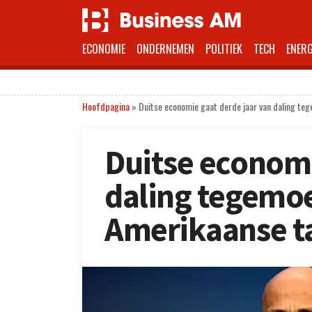
ECONOMIE
ONDERNEMEN
POLITIEK
TECH
ENERG
Hoofdpagina
»
Duitse economie gaat derde jaar van daling te
Duitse economi
daling tegemoe
Amerikaanse t