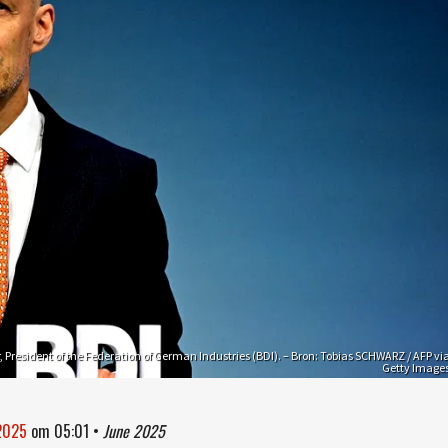
r, President of the Federation of German Industries (BDI). – Bron: Tobias SCHWARZ / AFP vi
Getty Image
 2025
om
05:01
•
June 2025