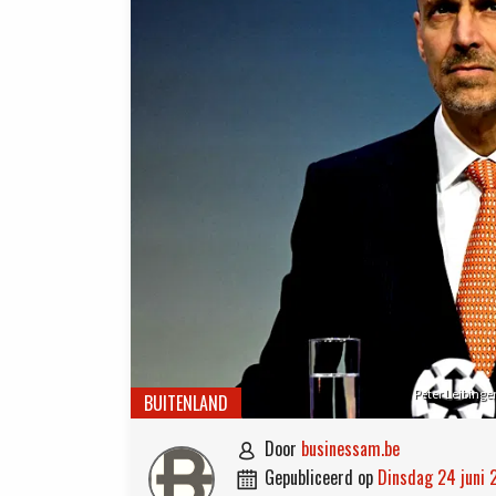
Peter Leibinge
BUITENLAND
door
businessam.be

gepubliceerd op
dinsdag 24 juni
