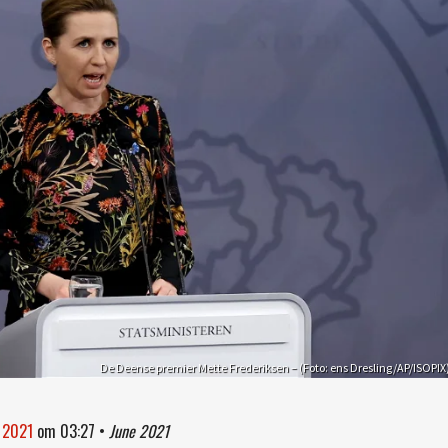
De Deense premier Mette Frederiksen – (Foto: ens Dresling/AP/ISOPIX
i 2021
om
03:27
•
June 2021