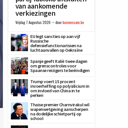
van aankomende
verkiezingen
Vrijdag 7 Augustus 2026
door
businessam.be
EU legt sancties op aan vijf
Russische
defensiefunctionarissen na
luchtaanvallen op Oekraïne
Spanje geeft Italië twee dagen
om grenscontroles voor
Spaanse reizigers te beëindigen
Trump voert 15 procent
invoerheffing op polysilicium in
om invloed van China in te
perken
Thaise premier Charnvirakul wil
)
wapenwetgeving aanscherpen
na dodelijke schietpartij op
school