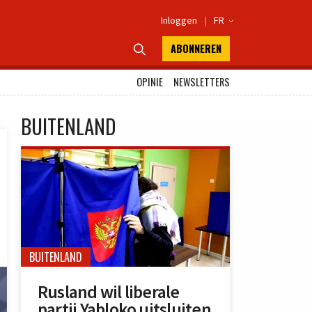
Inloggen
|
FR

ABONNEREN

OPINIE
NEWSLETTERS
BUITENLAND
BUITENLAND
Rusland wil liberale
partij Yabloko uitsluiten