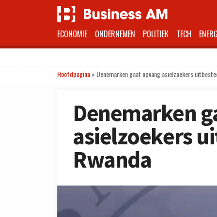
ECONOMIE
ONDERNEMEN
POLITIEK
TECH
ENERG
Hoofdpagina
»
Denemarken gaat opvang asielzoekers uitbest
Denemarken g
asielzoekers u
Rwanda