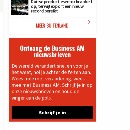
Duitse productiesector krabbelt
op, terwijl export een nieuw
record bereikt

MEER BUITENLAND
Ontvang de Business AM
nieuwsbrieven
De wereld verandert snel en voor je
het weet, hol je achter de feiten aan.
Wees mee met verandering, wees
mee met Business AM. Schrijf je in op
onze nieuwsbrieven en houd de
vinger aan de pols.
Schrijf je in