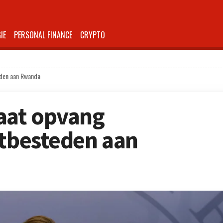
IE
PERSONAL FINANCE
CRYPTO
eden aan Rwanda
aat opvang
itbesteden aan