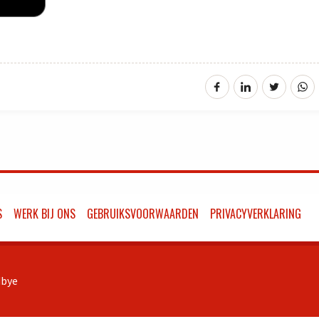
S
WERK BIJ ONS
GEBRUIKSVOORWAARDEN
PRIVACYVERKLARING
bye