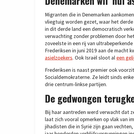
Denemarken wil ‘nul as
Migranten die in Denemarken aankomen,
vliegtuig worden gezet, waar het derde 
in dit derde land een democratisch verk
verwachting zonder problemen door he
zoveelste in een rij van ultrabeperkende
Frederiksen in juni 2019 aan de macht kw
asielzoekers
. Ook Israël sloot al
een gel
Frederiksen is naast premier ook voorzit
Socialdemokraterne. Ze leidt sinds en
drie centrum-linkse partijen.
De gedwongen terugkee
Bij haar aantreden werd verwacht dat z
laat zich vooral opmerken op vlak van i
jihadisten die in Syrië zijn gaan vechte
jaar honderden verblijfsvergunningen i