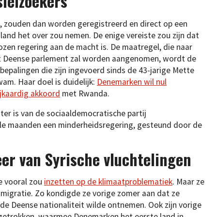
ielzoekers’
 zouden dan worden geregistreerd en direct op een
land het over zou nemen. De enige vereiste zou zijn dat
ozen regering aan de macht is. De maatregel, die naar
t Deense parlement zal worden aangenomen, wordt de
 bepalingen die zijn ingevoerd sinds de 43-jarige Mette
am. Haar doel is duidelijk:
Denemarken wil nul
ijkaardig akkoord
met Rwanda.
ter is van de sociaaldemocratische partij
kele maanden een minderheidsregering, gesteund door de
r van Syrische vluchtelingen
e vooral zou
inzetten op de klimaatproblematiek
. Maar ze
mmigratie. Zo kondigde ze vorige zomer aan dat ze
n, de Deense nationaliteit wilde ontnemen. Ook zijn vorige
ngetrokken, waarmee Denemarken het eerste land in