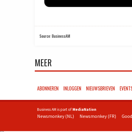
Source: BusinessAM
MEER
ABONNEREN
INLOGGEN
NIEUWSBRIEVEN
EVENT
Business AM is part of
MediaNation
Newsmonkey (NL)
Newsmonkey (FR)
Good