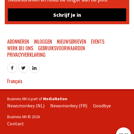
Schrijf je in
ABONNEREN
INLOGGEN
NIEUWSBRIEVEN
EVENTS
WERK BIJ ONS
GEBRUIKSVOORWAARDEN
PRIVACYVERKLARING
Français
Business AM is part of
MediaNation
Newsmonkey (NL)
Newsmonkey (FR)
Goodbye
Business AM © 2026
Contact