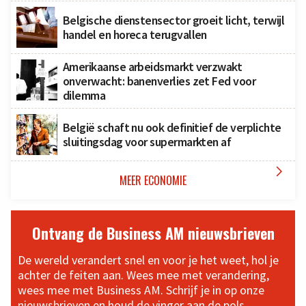
Belgische dienstensector groeit licht, terwijl
handel en horeca terugvallen
Amerikaanse arbeidsmarkt verzwakt
onverwacht: banenverlies zet Fed voor
dilemma
België schaft nu ook definitief de verplichte
sluitingsdag voor supermarkten af

MEER ECONOMIE
Ontvang de Business AM nieuwsbrieven
De wereld verandert snel en voor je het weet, hol je
achter de feiten aan. Wees mee met verandering,
wees mee met Business AM. Schrijf je in op onze
nieuwsbrieven en houd de vinger aan de pols.