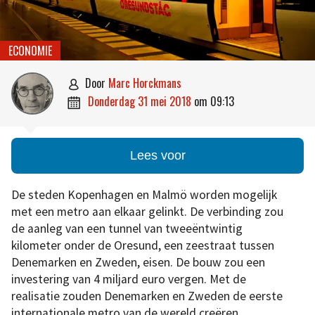
ECONOMIE
door
Marc Horckmans

donderdag 31 mei 2018
om
09:13

Lees voor
De steden Kopenhagen en Malmö worden mogelijk
met een metro aan elkaar gelinkt. De verbinding zou
de aanleg van een tunnel van tweeëntwintig
kilometer onder de Oresund, een zeestraat tussen
Denemarken en Zweden, eisen. De bouw zou een
investering van 4 miljard euro vergen. Met de
realisatie zouden Denemarken en Zweden de eerste
internationale metro van de wereld creëren.