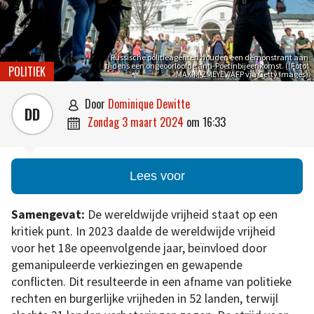
Russische politieagenten houden een demonstrant aan
tijdens een ongeoorloofde anti-Poetinbijeenkomst. ((Foto:
POLITIEK
MAXIM ZMEYEV/AFP via Getty Images)
door
Dominique Dewitte

DD
zondag 3 maart 2024
om
16:33

Lees voor
Samengevat:
De wereldwijde vrijheid staat op een
kritiek punt. In 2023 daalde de wereldwijde vrijheid
voor het 18e opeenvolgende jaar, beïnvloed door
gemanipuleerde verkiezingen en gewapende
conflicten. Dit resulteerde in een afname van politieke
rechten en burgerlijke vrijheden in 52 landen, terwijl