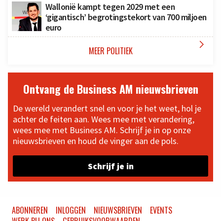
Wallonië kampt tegen 2029 met een
‘gigantisch’ begrotingstekort van 700 miljoen
euro

MEER POLITIEK
Ontvang de Business AM nieuwsbrieven
De wereld verandert snel en voor je het weet, hol je
achter de feiten aan. Wees mee met verandering,
wees mee met Business AM. Schrijf je in op onze
nieuwsbrieven en houd de vinger aan de pols.
Schrijf je in
ABONNEREN
INLOGGEN
NIEUWSBRIEVEN
EVENTS