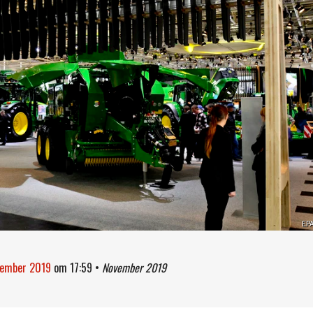
EP
vember 2019
om
17:59
•
November 2019