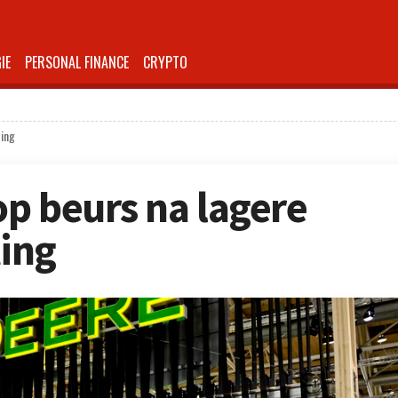
IE
PERSONAL FINANCE
CRYPTO
ting
p beurs na lagere
ing