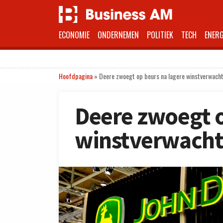
ECONOMIE
ONDERNEMEN
POLITIEK
TECH
ENERG
Hoofdpagina
»
Deere zwoegt op beurs na lagere winstverwach
Deere zwoegt o
winstverwacht