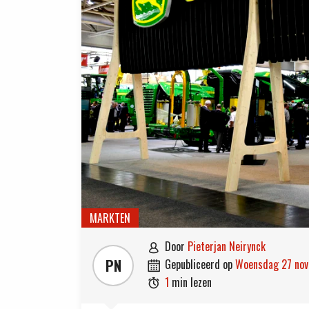
MARKTEN
door
Pieterjan Neirynck

PN
gepubliceerd op
woensdag 27 no

1
min lezen
