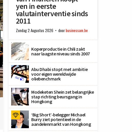
yen in eerste
valutainterventie sinds
2011
Zondag 2 Augustus 2026
door
businessam.be
Koperproductie in Chili zakt
naar laagste niveau sinds 2007
Abu Dhabi stopt met ambitie
voor eigen wereldwijde
oliebenchmark
Modeketen Shein zet belangrijke
A
stap richting beursgang in
Hongkong
‘Big Short’-belegger Michael
Burry ziet potentieel in de
aandelenmarkt van Hongkong