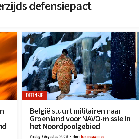
zijds defensiepact
DEFENSIE
an
België stuurt militairen naar
Groenland voor NAVO-missie in
nd
het Noordpoolgebied
Vrijdag 7 Augustus 2026
door
businessam.be