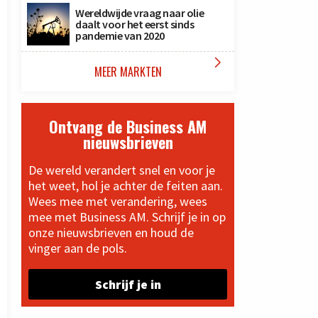
Wereldwijde vraag naar olie
daalt voor het eerst sinds
pandemie van 2020

MEER MARKTEN
Ontvang de Business AM
nieuwsbrieven
De wereld verandert snel en voor je
het weet, hol je achter de feiten aan.
Wees mee met verandering, wees
mee met Business AM. Schrijf je in op
onze nieuwsbrieven en houd de
vinger aan de pols.
Schrijf je in