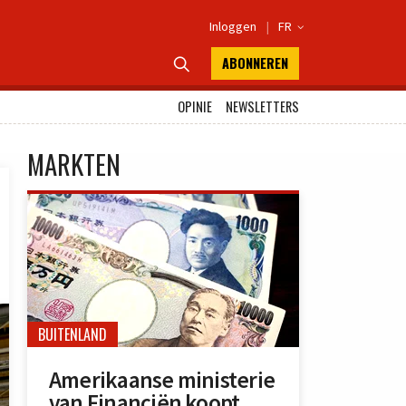
Inloggen
|
FR

ABONNEREN

OPINIE
NEWSLETTERS
MARKTEN
BUITENLAND
Amerikaanse ministerie
van Financiën koopt