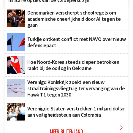
militaire opties van de VS beperkt zijn
Denemarken verscherpt schoolregels om
academische oneerlijkheid door AI tegen te
gaan
Turkije ontkent conflict met NAVO over nieuw
defensiepact
Hoe Noord-Korea steeds dieper betrokken
raakt bij de oorlog in Oekraïne
Verenigd Koninkrijk zoekt een nieuw
straaltrainingsvliegtuig ter vervanging van de
Hawk T1 tegen 2030
Verenigde Staten verstrekken 1 miljard dollar
aan veiligheidssteun aan Colombia

MEER BUITENLAND