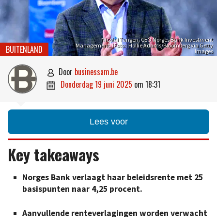
Nicolai Tangen, CEO Norges Bank Investment
Management. (Foto:: Hollie Adams/Bloomberg via Getty
BUITENLAND
Images
door
businessam.be

donderdag 19 juni 2025
om
18:31

Lees voor
Key takeaways
Norges Bank verlaagt haar beleidsrente met 25
basispunten naar 4,25 procent.
Aanvullende renteverlagingen worden verwacht