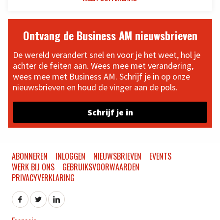
Ontvang de Business AM nieuwsbrieven
De wereld verandert snel en voor je het weet, hol je
achter de feiten aan. Wees mee met verandering,
wees mee met Business AM. Schrijf je in op onze
nieuwsbrieven en houd de vinger aan de pols.
Schrijf je in
ABONNEREN
INLOGGEN
NIEUWSBRIEVEN
EVENTS
WERK BIJ ONS
GEBRUIKSVOORWAARDEN
PRIVACYVERKLARING