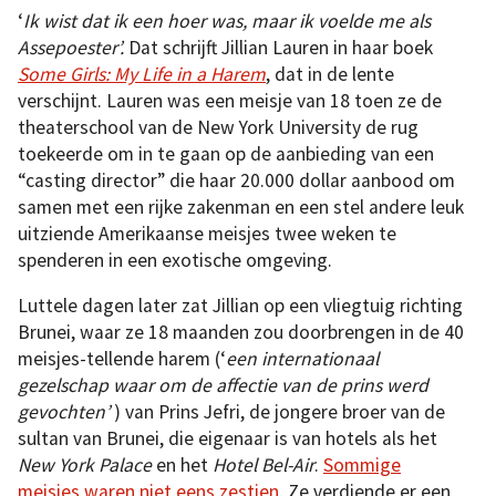
‘
Ik wist dat ik een hoer was, maar ik voelde me als
Assepoester’.
Dat schrijft
Jillian Lauren in haar boek
Some Girls: My Life in a Harem
, dat in de lente
verschijnt. Lauren was een meisje van 18 toen ze de
theaterschool van de New York University de rug
toekeerde om in te gaan op de aanbieding van een
“casting director” die haar 20.000 dollar aanbood om
samen met een rijke zakenman en een stel andere leuk
uitziende Amerikaanse meisjes twee weken te
spenderen in een exotische omgeving.
Luttele dagen later zat Jillian op een vliegtuig richting
Brunei, waar ze 18 maanden zou doorbrengen in de 40
meisjes-tellende harem (‘
een internationaal
gezelschap waar om de affectie van de prins werd
gevochten’
) van Prins Jefri, de jongere broer van de
sultan van Brunei, die eigenaar is van hotels als het
New York Palace
en het
Hotel Bel-Air
.
Sommige
meisjes waren niet eens zestien
. Ze verdiende er een