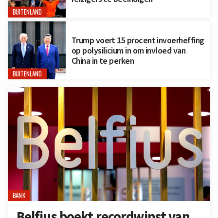
BUITENLAND
Trump voert 15 procent invoerheffing
op polysilicium in om invloed van
China in te perken
BUITENLAND
BANK
Belfius boekt recordwinst van