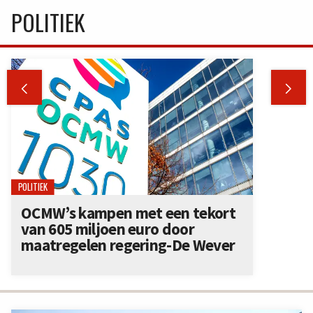
POLITIEK


POLITIEK
OCMW’s kampen met een tekort
van 605 miljoen euro door
maatregelen regering-De Wever