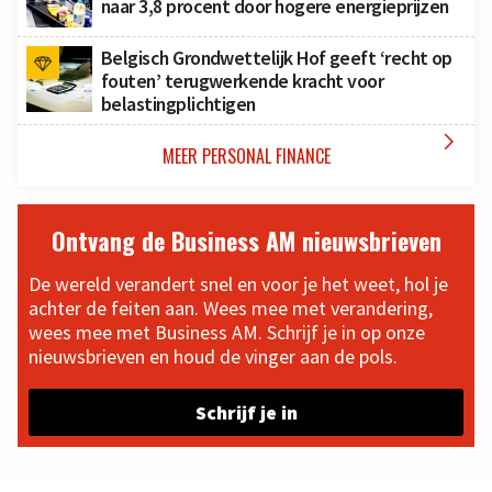
naar 3,8 procent door hogere energieprijzen
Belgisch Grondwettelijk Hof geeft ‘recht op
fouten’ terugwerkende kracht voor
belastingplichtigen

MEER PERSONAL FINANCE
Ontvang de Business AM nieuwsbrieven
De wereld verandert snel en voor je het weet, hol je
achter de feiten aan. Wees mee met verandering,
wees mee met Business AM. Schrijf je in op onze
nieuwsbrieven en houd de vinger aan de pols.
Schrijf je in