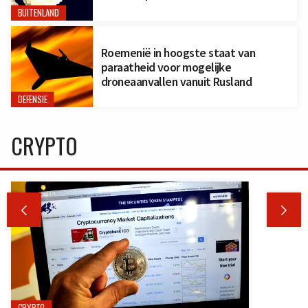
BUITENLAND
Roemenië in hoogste staat van
paraatheid voor mogelijke
droneaanvallen vanuit Rusland
DEFENSIE
CRYPTO


CRYPTO