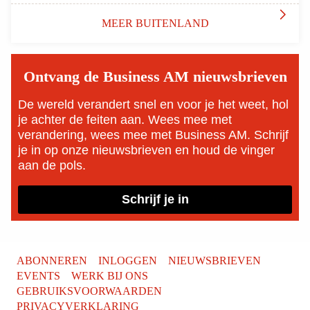

MEER BUITENLAND
Ontvang de Business AM nieuwsbrieven
De wereld verandert snel en voor je het weet, hol
je achter de feiten aan. Wees mee met
verandering, wees mee met Business AM. Schrijf
je in op onze nieuwsbrieven en houd de vinger
aan de pols.
Schrijf je in
ABONNEREN
INLOGGEN
NIEUWSBRIEVEN
EVENTS
WERK BIJ ONS
GEBRUIKSVOORWAARDEN
PRIVACYVERKLARING