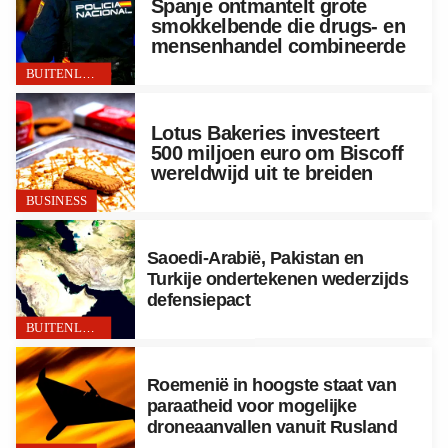
Spanje ontmantelt grote
smokkelbende die drugs- en
mensenhandel combineerde
BUITENLAND
Lotus Bakeries investeert
500 miljoen euro om Biscoff
wereldwijd uit te breiden
BUSINESS
Saoedi-Arabië, Pakistan en
Turkije ondertekenen wederzijds
defensiepact
BUITENLAND
Roemenië in hoogste staat van
paraatheid voor mogelijke
droneaanvallen vanuit Rusland