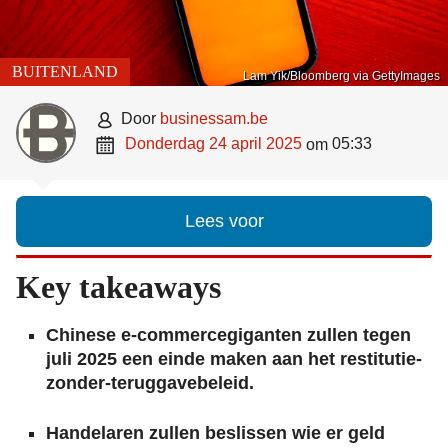
BUITENLAND
Lam Yik/Bloomberg via GettyImages

door
businessam.be

donderdag 24 april 2025
05:33
om
Lees voor
Key takeaways
Chinese e-commercegiganten zullen tegen
juli 2025 een einde maken aan het restitutie-
zonder-teruggavebeleid.
Handelaren zullen beslissen wie er geld