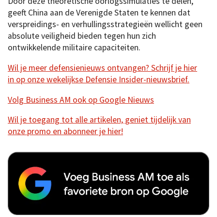
Door deze theoretische oorlogssimulaties te delen,
geeft China aan de Verenigde Staten te kennen dat
verspreidings- en verhullingsstrategieën wellicht geen
absolute veiligheid bieden tegen hun zich
ontwikkelende militaire capaciteiten.
Wil je meer defensienieuws ontvangen? Schrijf je hier
in op onze wekelijkse Defensie Insider-nieuwsbrief.
Volg Business AM ook op Google Nieuws
Wil je toegang tot alle artikelen, geniet tijdelijk van
onze promo en abonneer je hier!