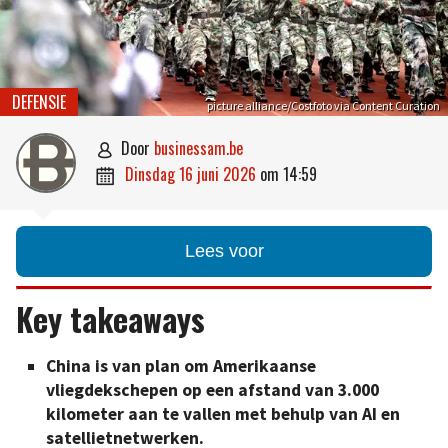
DEFENSIE
picture alliance/Costfoto via Content Curation
door
businessam.be

dinsdag 16 juni 2026
om
14:59

Lees voor
Key takeaways
China is van plan om Amerikaanse
vliegdekschepen op een afstand van 3.000
kilometer aan te vallen met behulp van AI en
satellietnetwerken.