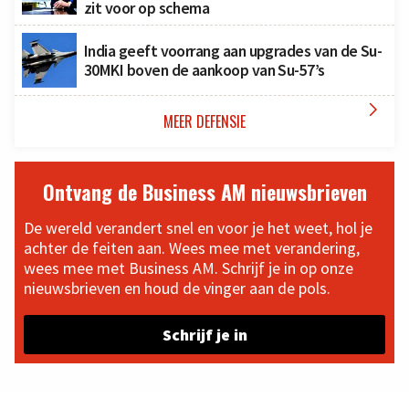
zit voor op schema
India geeft voorrang aan upgrades van de Su-
30MKI boven de aankoop van Su-57’s

MEER DEFENSIE
Ontvang de Business AM nieuwsbrieven
De wereld verandert snel en voor je het weet, hol je
achter de feiten aan. Wees mee met verandering,
wees mee met Business AM. Schrijf je in op onze
nieuwsbrieven en houd de vinger aan de pols.
Schrijf je in