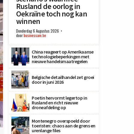
Rusland de oorlog in
Oekraïne toch nog kan
winnen
Donderdag 6 Augustus 2026
door
businessam.be
China reageert op Amerikaanse
technologiebeperkingen met
nieuwe handelsmaatregelen
Belgische detailhandel zet groei
door in juni 2026
Poetin hervormt legertop in
Rusland en richt nieuwe
droneafdeling op
Montenegro overspoeld door
)
toeristen: chaos aan de grens en
urenlange files