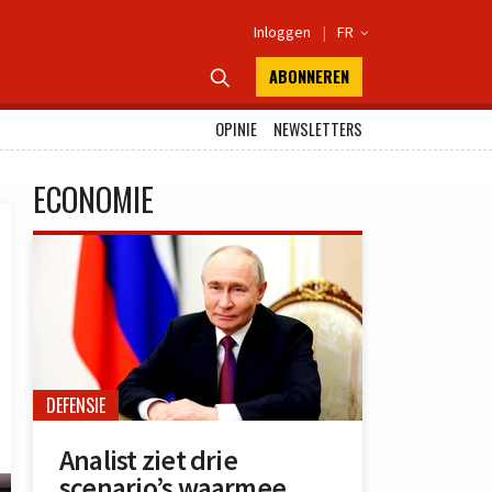
Inloggen
|
FR

ABONNEREN

OPINIE
NEWSLETTERS
ECONOMIE
DEFENSIE
Analist ziet drie
scenario’s waarmee