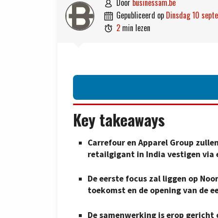
door
businessam.be

gepubliceerd op
dinsdag 10 sep

2
min lezen

Key takeaways
Carrefour en Apparel Group zulle
retailgigant in India vestigen vi
De eerste focus zal liggen op Noor
toekomst en de opening van de ee
De samenwerking is erop gericht 