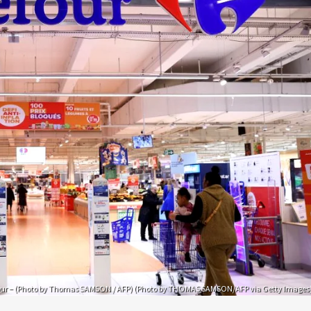
our – (Photo by Thomas SAMSON / AFP) (Photo by THOMAS SAMSON/AFP via Getty Images