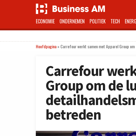
ECONOMIE
ONDERNEMEN
POLITIEK
TECH
ENERG
Hoofdpagina
»
Carrefour werkt samen met Apparel Group om de
Carrefour wer
Group om de lu
detailhandelsm
betreden