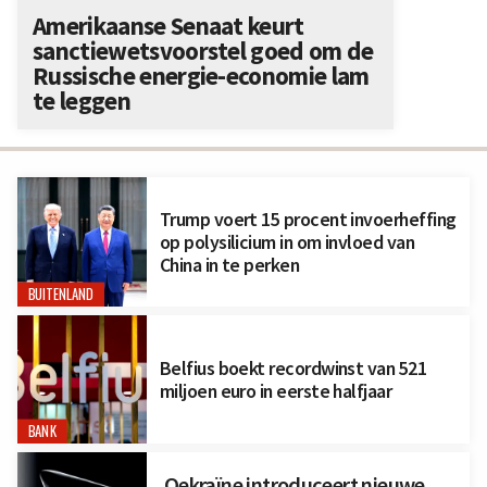
Amerikaanse Senaat keurt
sanctiewetsvoorstel goed om de
Russische energie-economie lam
te leggen
Trump voert 15 procent invoerheffing
op polysilicium in om invloed van
China in te perken
BUITENLAND
Belfius boekt recordwinst van 521
miljoen euro in eerste halfjaar
BANK
Oekraïne introduceert nieuwe,