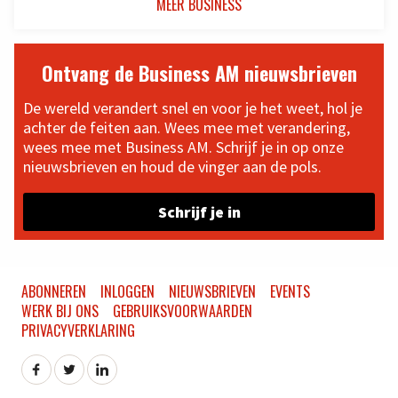
MEER BUSINESS
Ontvang de Business AM nieuwsbrieven
De wereld verandert snel en voor je het weet, hol je
achter de feiten aan. Wees mee met verandering,
wees mee met Business AM. Schrijf je in op onze
nieuwsbrieven en houd de vinger aan de pols.
Schrijf je in
ABONNEREN
INLOGGEN
NIEUWSBRIEVEN
EVENTS
WERK BIJ ONS
GEBRUIKSVOORWAARDEN
PRIVACYVERKLARING