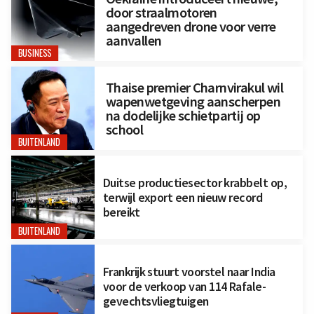
door straalmotoren
aangedreven drone voor verre
aanvallen
BUSINESS
Thaise premier Charnvirakul wil
wapenwetgeving aanscherpen
na dodelijke schietpartij op
school
BUITENLAND
Duitse productiesector krabbelt op,
terwijl export een nieuw record
bereikt
BUITENLAND
Frankrijk stuurt voorstel naar India
voor de verkoop van 114 Rafale-
gevechtsvliegtuigen