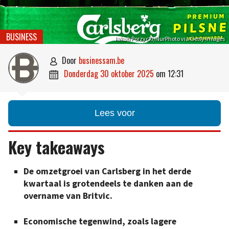
BUSINESS
Jakub Porzycki/NurPhoto via Getty Images
door
businessam.be

donderdag 30 oktober 2025
om
12:31

Lees voor
Key takeaways
De omzetgroei van Carlsberg in het derde
kwartaal is grotendeels te danken aan de
overname van Britvic.
Economische tegenwind, zoals lagere