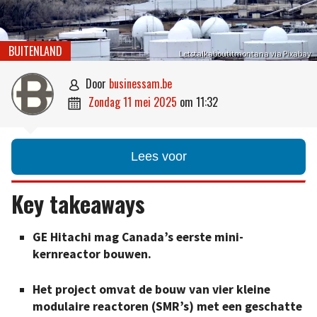
BUITENLAND
Letstalkaboutitmontana via Pixabay
door
businessam.be

zondag 11 mei 2025
om
11:32

Lees voor
Key takeaways
GE Hitachi mag Canada’s eerste mini-
kernreactor bouwen.
Het project omvat de bouw van vier kleine
modulaire reactoren (SMR’s) met een geschatte