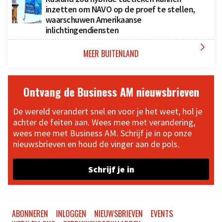
inzetten om NAVO op de proef te stellen,
waarschuwen Amerikaanse
inlichtingendiensten

MEER BUITENLAND
Ontvang de Business AM nieuwsbrieven
De wereld verandert snel en voor je het weet, hol je
achter de feiten aan. Wees mee met verandering,
wees mee met Business AM. Schrijf je in op onze
nieuwsbrieven en houd de vinger aan de pols.
Schrijf je in
ABONNEREN
INLOGGEN
NIEUWSBRIEVEN
EVENTS