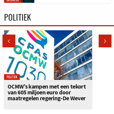
POLITIEK


POLITIEK
OCMW’s kampen met een tekort
van 605 miljoen euro door
maatregelen regering-De Wever