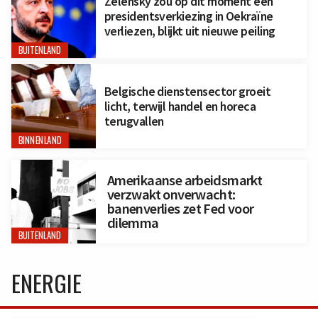
Zelensky zou op dit moment een
presidentsverkiezing in Oekraïne
verliezen, blijkt uit nieuwe peiling
BUITENLAND
Belgische dienstensector groeit
licht, terwijl handel en horeca
terugvallen
BINNENLAND
Amerikaanse arbeidsmarkt
verzwakt onverwacht:
banenverlies zet Fed voor
dilemma
BUITENLAND
ENERGIE