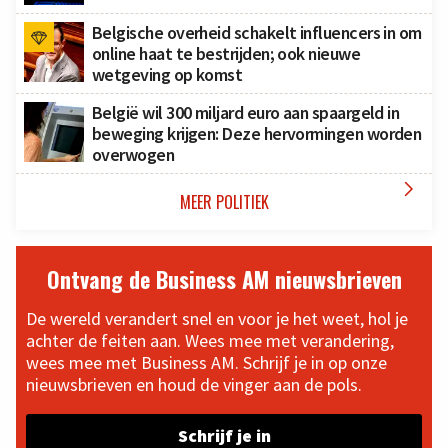
Belgische overheid schakelt influencers in om
online haat te bestrijden; ook nieuwe
wetgeving op komst
België wil 300 miljard euro aan spaargeld in
beweging krijgen: Deze hervormingen worden
overwogen

MEER POLITIEK
Ontvang de Business AM nieuwsbrieven
De wereld verandert snel en voor je het weet, hol je
achter de feiten aan. Wees mee met verandering,
wees mee met Business AM. Schrijf je in op onze
nieuwsbrieven en houd de vinger aan de pols.
Schrijf je in