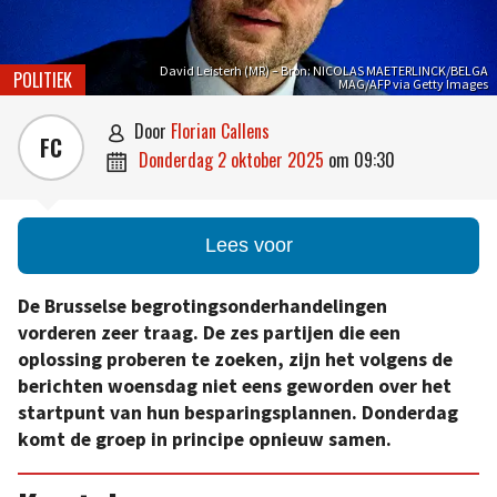
David Leisterh (MR) – Bron: NICOLAS MAETERLINCK/BELGA
POLITIEK
MAG/AFP via Getty Images
door
Florian Callens

FC
donderdag 2 oktober 2025
om
09:30

Lees voor
De Brusselse begrotingsonderhandelingen
vorderen zeer traag. De zes partijen die een
oplossing proberen te zoeken, zijn het volgens de
berichten woensdag niet eens geworden over het
startpunt van hun besparingsplannen. Donderdag
komt de groep in principe opnieuw samen.