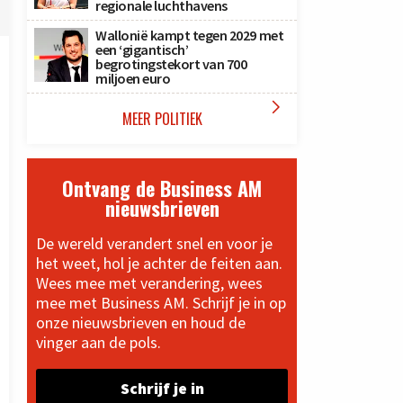
regionale luchthavens
Wallonië kampt tegen 2029 met
een ‘gigantisch’
begrotingstekort van 700
miljoen euro

MEER POLITIEK
Ontvang de Business AM
nieuwsbrieven
De wereld verandert snel en voor je
het weet, hol je achter de feiten aan.
Wees mee met verandering, wees
mee met Business AM. Schrijf je in op
onze nieuwsbrieven en houd de
vinger aan de pols.
Schrijf je in