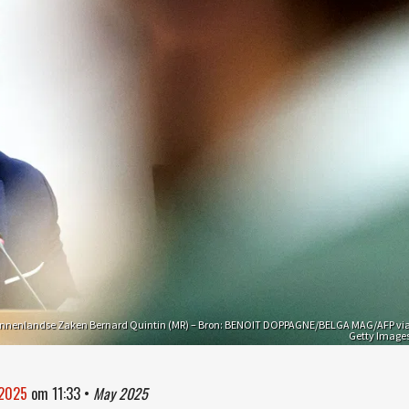
Binnenlandse Zaken Bernard Quintin (MR) – Bron: BENOIT DOPPAGNE/BELGA MAG/AFP vi
Getty Image
 2025
om
11:33
•
May 2025