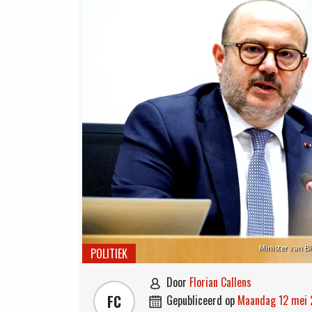
Minister van 
POLITIEK
door
Florian Callens

FC
gepubliceerd op
maandag 12 mei
