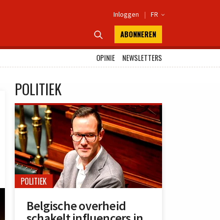
Inloggen
|
FR

ABONNEREN

OPINIE
NEWSLETTERS
POLITIEK
POLITIEK
Belgische overheid
schakelt influencers in