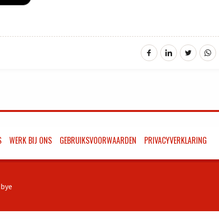
S
WERK BIJ ONS
GEBRUIKSVOORWAARDEN
PRIVACYVERKLARING
bye