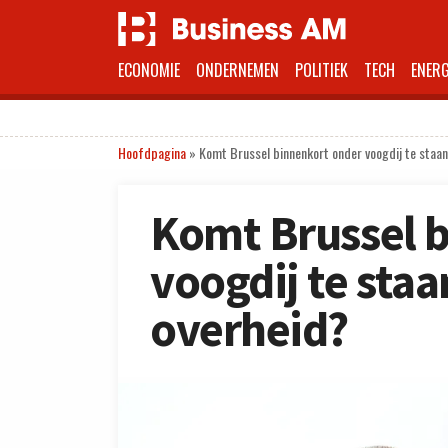
ECONOMIE
ONDERNEMEN
POLITIEK
TECH
ENERG
Hoofdpagina
»
Komt Brussel binnenkort onder voogdij te staan
Komt Brussel 
voogdij te staa
overheid?