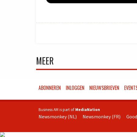
MEER
ABONNEREN
INLOGGEN
NIEUWSBRIEVEN
EVENT
Business AM is part of
MediaNation
Newsmonkey (NL)
Newsmonkey (FR)
Good