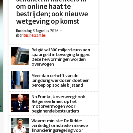
om online haat te
bestrijden; ook nieuwe
wetgeving op komst
Donderdag 6 Augustus 2026
door
businessam.be
België wil 300 miljard euro aan
spaargeld in beweging krijgen:
Deze hervormingen worden
overwogen
Meer dan de helft van de
langdurig werklozen doet een
beroep op sociale bijstand
Na Frankrijk overweegt ook
België een limiet op het
motorvermogen voor
a
s
beginnende bestuurders
Vlaams minister De Ridder
verdedigt omstreden nieuwe
financieringsregeling voor