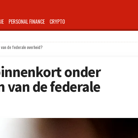
IE
PERSONAL FINANCE
CRYPTO
 van de federale overheid?
binnenkort onder
n van de federale