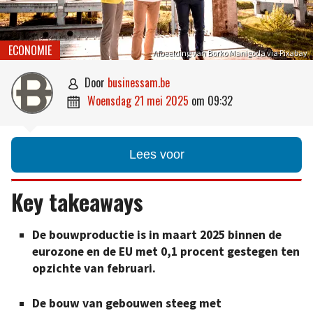
ECONOMIE
Afbeelding van Borko Manigoda via Pixabay
door
businessam.be

woensdag 21 mei 2025
om
09:32

Lees voor
Key takeaways
De bouwproductie is in maart 2025 binnen de
eurozone en de EU met 0,1 procent gestegen ten
opzichte van februari.
De bouw van gebouwen steeg met