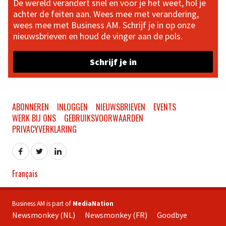
De wereld verandert snel en voor je het weet, hol je
achter de feiten aan. Wees mee met verandering,
wees mee met Business AM. Schrijf je in op onze
nieuwsbrieven en houd de vinger aan de pols.
Schrijf je in
ABONNEREN
INLOGGEN
NIEUWSBRIEVEN
EVENTS
WERK BIJ ONS
GEBRUIKSVOORWAARDEN
PRIVACYVERKLARING
Français
Business AM is part of
MediaNation
Newsmonkey (NL)
Newsmonkey (FR)
Goodbye