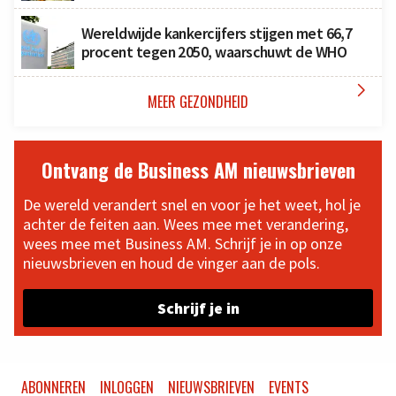
Wereldwijde kankercijfers stijgen met 66,7
procent tegen 2050, waarschuwt de WHO

MEER GEZONDHEID
Ontvang de Business AM nieuwsbrieven
De wereld verandert snel en voor je het weet, hol je
achter de feiten aan. Wees mee met verandering,
wees mee met Business AM. Schrijf je in op onze
nieuwsbrieven en houd de vinger aan de pols.
Schrijf je in
ABONNEREN
INLOGGEN
NIEUWSBRIEVEN
EVENTS