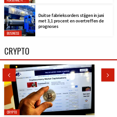
PERSONAL FINANCE
Duitse fabrieksorders stijgen in juni
met 3,1 procent en overtreffen de
prognoses
BUSINESS
CRYPTO


CRYPTO