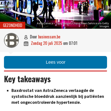
AstraZeneca – Tang Yanjun/China News Service via Getty
GEZONDHEID
Images
door
businessam.be

zondag 20 juli 2025
om
07:01

Lees voor
Key takeaways
Baxdrostat van AstraZeneca verlaagde de
systolische bloeddruk aanzienlijk bij patiënten
met ongecontroleerde hypertensie.