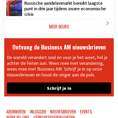
Russische aandelenmarkt bereikt laagste
punt in drie jaar tijdens zware economische
crisis

MEER BEURS
Ontvang de Business AM nieuwsbrieven
De wereld verandert snel en voor je het weet, hol je
achter de feiten aan. Wees mee met verandering,
wees mee met Business AM. Schrijf je in op onze
nieuwsbrieven en houd de vinger aan de pols.
Schrijf je in
ABONNEREN
INLOGGEN
NIEUWSBRIEVEN
EVENTS
WERK BIJ ONS
GEBRUIKSVOORWAARDEN