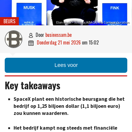
BEURS
Elon Musk – Xinhua/ABACA/ Via Content Curation
door
businessam.be

donderdag 21 mei 2026
om
15:02

Lees voor
Key takeaways
SpaceX plant een historische beursgang die het
bedrijf op 1,25 biljoen dollar (1,1 biljoen euro)
zou kunnen waarderen.
Het bedrijf kampt nog steeds met financiële