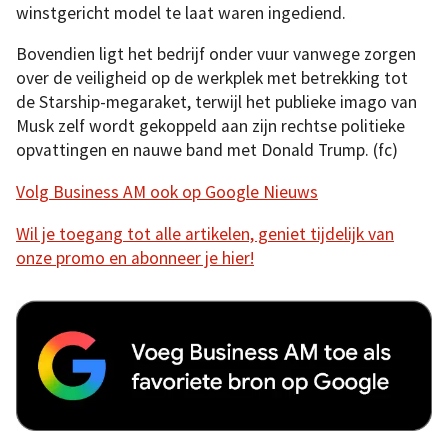
winstgericht model te laat waren ingediend.
Bovendien ligt het bedrijf onder vuur vanwege zorgen
over de veiligheid op de werkplek met betrekking tot
de Starship-megaraket, terwijl het publieke imago van
Musk zelf wordt gekoppeld aan zijn rechtse politieke
opvattingen en nauwe band met Donald Trump. (fc)
Volg Business AM ook op Google Nieuws
Wil je toegang tot alle artikelen, geniet tijdelijk van
onze promo en abonneer je hier!