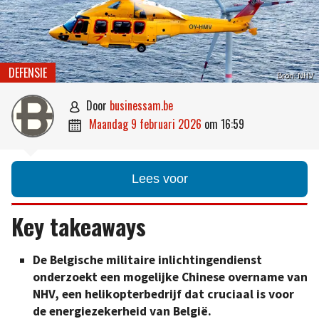
DEFENSIE
Bron: NHV
door
businessam.be

maandag 9 februari 2026
om
16:59

Lees voor
Key takeaways
De Belgische militaire inlichtingendienst
onderzoekt een mogelijke Chinese overname van
NHV, een helikopterbedrijf dat cruciaal is voor
de energiezekerheid van België.