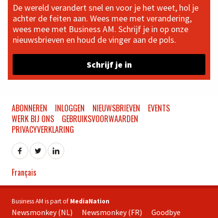
De wereld verandert snel en voor je het weet, hol je
achter de feiten aan. Wees mee met verandering,
wees mee met Business AM. Schrijf je in op onze
nieuwsbrieven en houd de vinger aan de pols.
Schrijf je in
ABONNEREN
INLOGGEN
NIEUWSBRIEVEN
EVENTS
WERK BIJ ONS
GEBRUIKSVOORWAARDEN
PRIVACYVERKLARING
Français
Business AM is part of
MediaNation
Newsmonkey (NL)
Newsmonkey (FR)
Goodbye