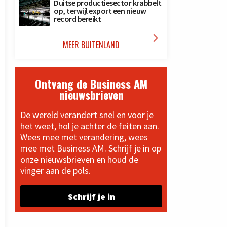
Duitse productiesector krabbelt
op, terwijl export een nieuw
record bereikt

MEER BUITENLAND
Ontvang de Business AM
nieuwsbrieven
De wereld verandert snel en voor je
het weet, hol je achter de feiten aan.
Wees mee met verandering, wees
mee met Business AM. Schrijf je in op
onze nieuwsbrieven en houd de
vinger aan de pols.
Schrijf je in