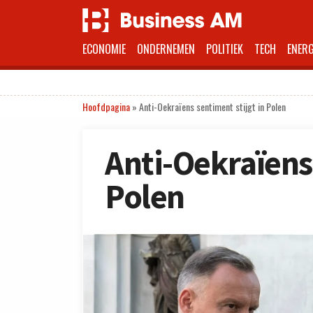
ECONOMIE
ONDERNEMEN
POLITIEK
TECH
ENERG
Hoofdpagina
»
Anti-Oekraïens sentiment stijgt in Polen
Anti-Oekraïens 
Polen