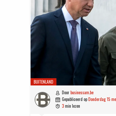
BUITENLAND
door
businessam.be

gepubliceerd op
donderdag 15 m

3
min lezen
