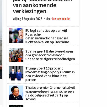
van aankomende
verkiezingen
Vrijdag 7 Augustus 2026
door
businessam.be
EU legt sancties op aan vijf
Russische
defensiefunctionarissen na
luchtaanvallen op Oekraïne
Spanje geeft Italië twee dagen
om grenscontroles voor
Spaanse reizigers te beëindigen
Trump voert 15 procent
invoerheffing op polysilicium in
om invloed van China in te
s
perken
Thaise premier Charnvirakul wil
wapenwetgeving aanscherpen
na dodelijke schietpartij op
school