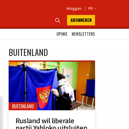
Inloggen
|
FR

ABONNEREN

OPINIE
NEWSLETTERS
BUITENLAND
BUITENLAND
Rusland wil liberale
partij Yabloko uitsluiten