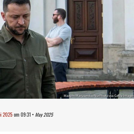
Maxym Marusenko/NurPhoto via Getty Image
ei 2025
om
09:31
•
May 2025