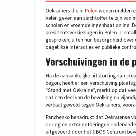
Oekraïners die in
Polen
wonen melden ee
Velen geven aan slachtoffer te zijn van 
scholen en vreemdelingenhaat online. 
presidentsverkiezingen in Polen. Tient
gesproken, uiten hun bezorgdheid over de
dagelijkse interacties en publieke confro
Verschuivingen in de p
Na de aanvankelijke uitstorting van ste
begon, heeft er een verschuiving plaats
“Stand met Oekraïne”, merkt op dat vee
dat een deel van de bevolking nu vijandi
verbaal geweld tegen Oekraïners, vooral
Panchenko benadrukt dat Oekraïense vlu
oorlog en extra ontberingen ondervind
uitgevoerd door het CBOS Centrum beves