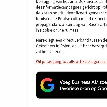
De stijging van het anti-Oekraïense se
desinformatiecampagnes gericht op Pole
de gaten houdt, identificeert gemeensch
fondsen, de Poolse cultuur niet respect
propaganda is afkomstig van Russischta
in Poolse online ruimtes.
Marek legt een direct verband tussen d
Oekraïners in Polen, en uit haar bezorg
zal beïnvloeden.
Wil je toegang tot alle artikelen, geniet