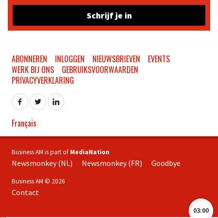
Schrijf je in
ABONNEREN
INLOGGEN
NIEUWSBRIEVEN
EVENTS
WERK BIJ ONS
GEBRUIKSVOORWAARDEN
PRIVACYVERKLARING
Français
Business AM is part of
MediaNation
Newsmonkey (NL)
Newsmonkey (FR)
Goodbye
Business AM © 2026
Contact
03:00