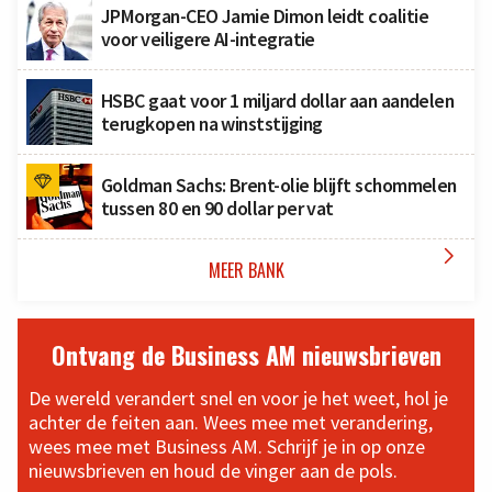
JPMorgan-CEO Jamie Dimon leidt coalitie
voor veiligere AI-integratie
HSBC gaat voor 1 miljard dollar aan aandelen
terugkopen na winststijging
Goldman Sachs: Brent-olie blijft schommelen
tussen 80 en 90 dollar per vat

MEER BANK
Ontvang de Business AM nieuwsbrieven
De wereld verandert snel en voor je het weet, hol je
achter de feiten aan. Wees mee met verandering,
wees mee met Business AM. Schrijf je in op onze
nieuwsbrieven en houd de vinger aan de pols.