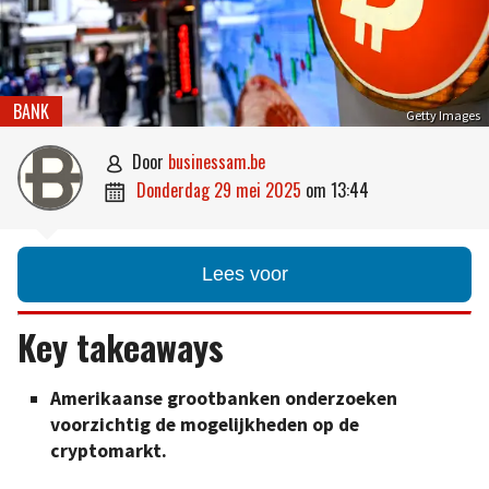
BANK
Getty Images
door
businessam.be

donderdag 29 mei 2025
om
13:44

Lees voor
Key takeaways
Amerikaanse grootbanken onderzoeken
voorzichtig de mogelijkheden op de
cryptomarkt.