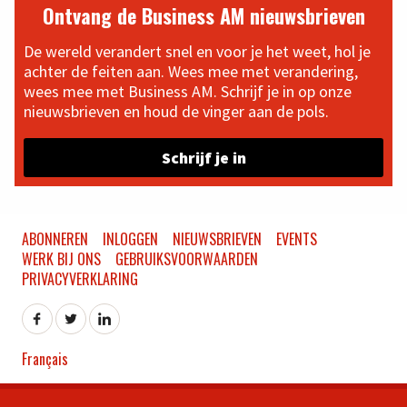
Ontvang de Business AM nieuwsbrieven
De wereld verandert snel en voor je het weet, hol je
achter de feiten aan. Wees mee met verandering,
wees mee met Business AM. Schrijf je in op onze
nieuwsbrieven en houd de vinger aan de pols.
Schrijf je in
ABONNEREN
INLOGGEN
NIEUWSBRIEVEN
EVENTS
WERK BIJ ONS
GEBRUIKSVOORWAARDEN
PRIVACYVERKLARING
Français