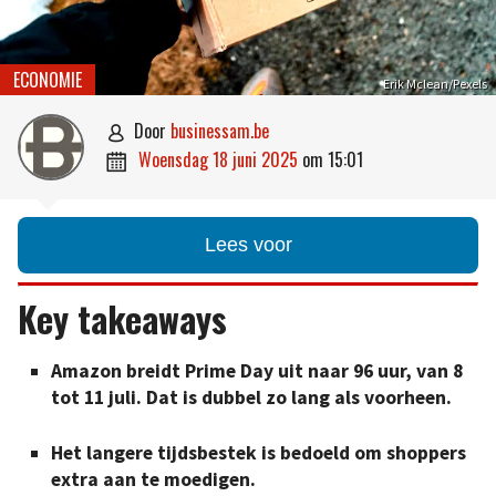
ECONOMIE
Erik Mclean/Pexels
door
businessam.be

woensdag 18 juni 2025
om
15:01

Lees voor
Key takeaways
Amazon breidt Prime Day uit naar 96 uur, van 8
tot 11 juli. Dat is dubbel zo lang als voorheen.
Het langere tijdsbestek is bedoeld om shoppers
extra aan te moedigen.