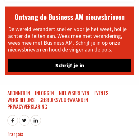
Ontvang de Business AM nieuwsbrieven
De wereld verandert snel en voor je het weet, hol je
achter de feiten aan. Wees mee met verandering,
wees mee met Business AM. Schrijf je in op onze
nieuwsbrieven en houd de vinger aan de pols.
Schrijf je in
ABONNEREN
INLOGGEN
NIEUWSBRIEVEN
EVENTS
WERK BIJ ONS
GEBRUIKSVOORWAARDEN
PRIVACYVERKLARING
Français