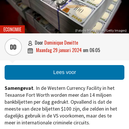
ECONOMIE
(Foto by Mark Wilson/Getty Images)
door
Dominique Dewitte

DD
maandag 29 januari 2024
om
06:05

Lees voor
Samengevat
. In de Western Currency Facility in het
Texaanse Fort Worth worden meer dan 14 miljoen
bankbiljetten per dag gedrukt. Opvallend is dat de
meeste van deze biljetten $100 zijn, die zelden in het
dagelijks gebruik in de VS voorkomen, maar des te
meer in internationale criminele circuits.