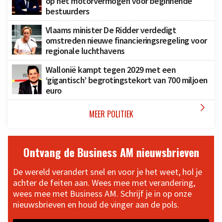
op het motorvermogen voor beginnende
bestuurders
Vlaams minister De Ridder verdedigt
omstreden nieuwe financieringsregeling voor
regionale luchthavens
Wallonië kampt tegen 2029 met een
‘gigantisch’ begrotingstekort van 700 miljoen
euro

MEER POLITIEK
Ontvang de Business AM nieuwsbrieven
De wereld verandert snel en voor je het weet, hol je
achter de feiten aan. Wees mee met verandering,
wees mee met Business AM. Schrijf je in op onze
nieuwsbrieven en houd de vinger aan de pols.