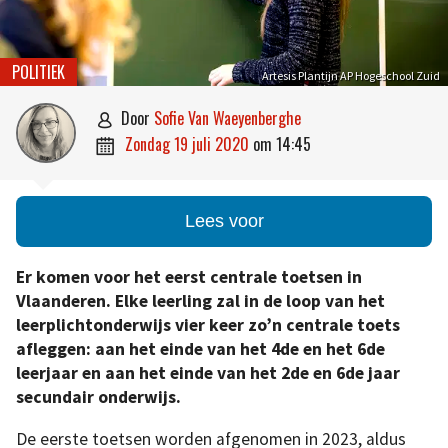
POLITIEK
Artesis Plantijn AP Hogeschool Zuid
door
Sofie Van Waeyenberghe

zondag 19 juli 2020
om
14:45

Lees voor
Er komen voor het eerst centrale toetsen in
Vlaanderen. Elke leerling zal in de loop van het
leerplichtonderwijs vier keer zo’n centrale toets
afleggen: aan het einde van het 4de en het 6de
leerjaar en aan het einde van het 2de en 6de jaar
secundair onderwijs.
De eerste toetsen worden afgenomen in 2023, aldus