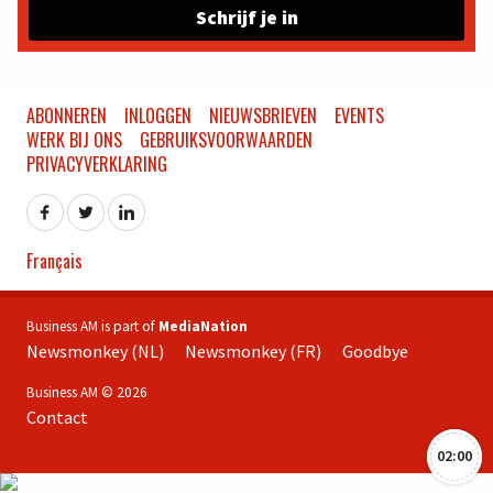
Schrijf je in
ABONNEREN
INLOGGEN
NIEUWSBRIEVEN
EVENTS
WERK BIJ ONS
GEBRUIKSVOORWAARDEN
PRIVACYVERKLARING
Français
Business AM is part of
MediaNation
Newsmonkey (NL)
Newsmonkey (FR)
Goodbye
Business AM © 2026
Contact
02:00