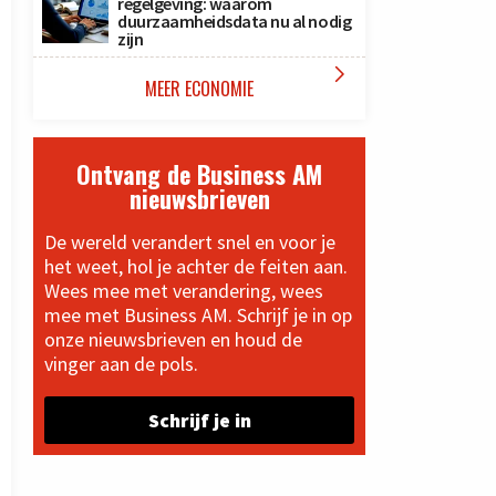
regelgeving: waarom
duurzaamheidsdata nu al nodig
zijn

MEER ECONOMIE
Ontvang de Business AM
nieuwsbrieven
De wereld verandert snel en voor je
het weet, hol je achter de feiten aan.
Wees mee met verandering, wees
mee met Business AM. Schrijf je in op
onze nieuwsbrieven en houd de
vinger aan de pols.
Schrijf je in