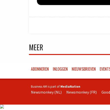
MEER
ABONNEREN
INLOGGEN
NIEUWSBRIEVEN
EVENT
Business AM is part of
MediaNation
Newsmonkey (NL)
Newsmonkey (FR)
Good