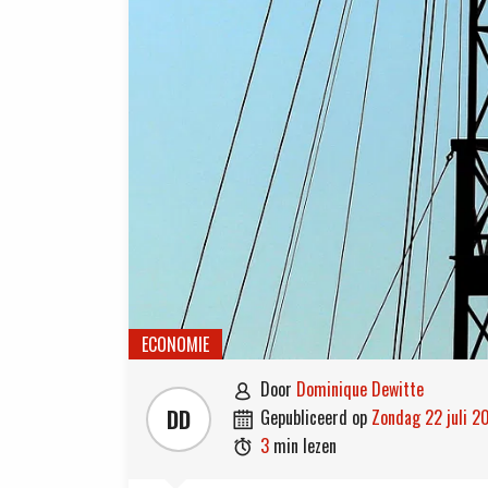
ECONOMIE
door
Dominique Dewitte

DD
gepubliceerd op
zondag 22 juli 2

3
min lezen
