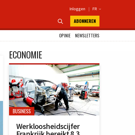
Inloggen
|
FR

ABONNEREN

OPINIE
NEWSLETTERS
ECONOMIE
BUSINESS
Werkloosheidscijfer
Frankrijk bereikt 8,3