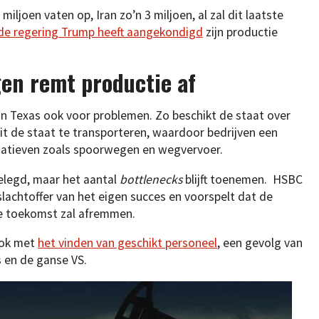
 miljoen vaten op, Iran zo’n 3 miljoen, al zal dit laatste
de regering Trump heeft aangekondigd
zijn productie
gen remt productie af
n Texas ook voor problemen. Zo beschikt de staat over
uit de staat te transporteren, waardoor bedrijven een
atieven zoals spoorwegen en wegvervoer.
elegd, maar het aantal
bottlenecks
blijft toenemen. HSBC
lachtoffer van het eigen succes en voorspelt dat de
de toekomst zal afremmen.
ook met
het vinden van geschikt personeel
, een gevolg van
s en de ganse VS.