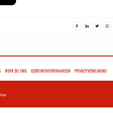
S
WERK BIJ ONS
GEBRUIKSVOORWAARDEN
PRIVACYVERKLARING
bye