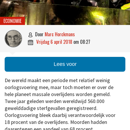
ECONOMIE
door
Marc Horckmans

vrijdag 6 april 2018
om
08:27

Lees voor
De wereld maakt een periode met relatief weinig
oorlogsvoering mee, maar toch moeten er over de
hele planeet massale overlijdens worden gemeld.
Twee jaar geleden werden wereldwijd 560.000
gewelddadige sterfgevallen geregistreerd.
Oorlogsvoering bleek daarbij verantwoordelijk voor
18 procent van de overlijdens. Moorden hadden
daarentegen een aandeel van 68 procent.