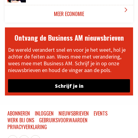

MEER ECONOMIE
Ontvang de Business AM nieuwsbrieven
De wereld verandert snel en voor je het weet, hol je
achter de feiten aan. Wees mee met verandering,
wees mee met Business AM. Schrijf je in op onze
nieuwsbrieven en houd de vinger aan de pols.
Schrijf je in
ABONNEREN
INLOGGEN
NIEUWSBRIEVEN
EVENTS
WERK BIJ ONS
GEBRUIKSVOORWAARDEN
PRIVACYVERKLARING