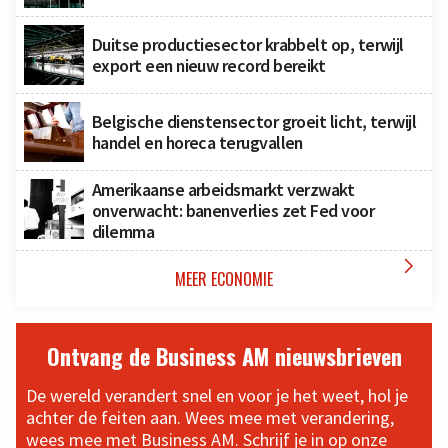
Duitse productiesector krabbelt op, terwijl
export een nieuw record bereikt
Belgische dienstensector groeit licht, terwijl
handel en horeca terugvallen
Amerikaanse arbeidsmarkt verzwakt
onverwacht: banenverlies zet Fed voor
dilemma

MEER ECONOMIE
Ontvang de Business AM nieuwsbrieven
De wereld verandert snel en voor je het weet, hol je
achter de feiten aan. Wees mee met verandering,
wees mee met Business AM. Schrijf je in op onze