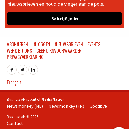
nieuwsbrieven en houd de vinger aan de pols.
Schrijf je in
ABONNEREN
INLOGGEN
NIEUWSBRIEVEN
EVENTS
WERK BIJ ONS
GEBRUIKSVOORWAARDEN
PRIVACYVERKLARING
Français
Business AM is part of
MediaNation
Newsmonkey (NL)
Newsmonkey (FR)
Goodbye
Business AM © 2026
Contact