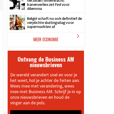
verzwakt onverwacht:
banenverlies zet Fed voor
dilemma
België schaft nu ook definitief de
verplichte sluitingsdag voor
supermarkten af

MEER ECONOMIE
Ontvang de Business AM
nieuwsbrieven
De wereld verandert snel en voor je
het weet, hol je achter de feiten aan.
Wees mee met verandering, wees
mee met Business AM. Schrijf je in op
onze nieuwsbrieven en houd de
vinger aan de pols.