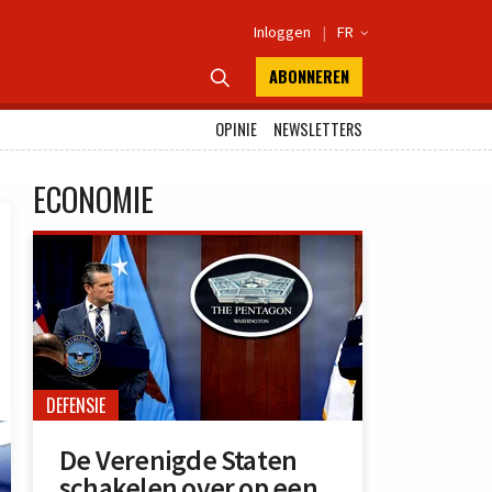
Inloggen
|
FR

ABONNEREN

OPINIE
NEWSLETTERS
ECONOMIE
DEFENSIE
De Verenigde Staten
schakelen over op een