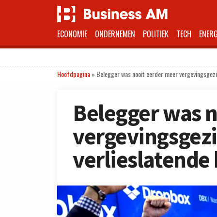
ECONOMIE
ONDERNEMEN
POLITIEK
TECH
ENERG
Hoofdpagina
»
Belegger was nooit eerder meer vergevingsgezin
Belegger was n
vergevingsgez
verlieslatende