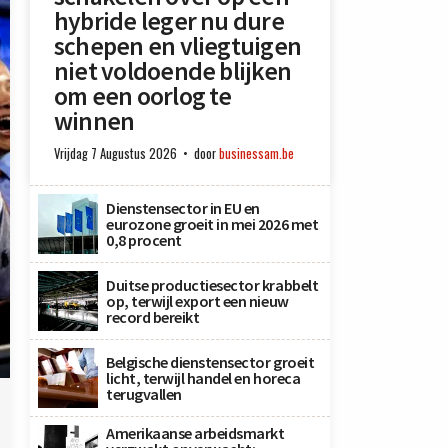
hybride leger nu dure
schepen en vliegtuigen
niet voldoende blijken
om een oorlog te
winnen
Vrijdag 7 Augustus 2026
door
businessam.be
Dienstensector in EU en
eurozone groeit in mei 2026 met
0,8 procent
Duitse productiesector krabbelt
op, terwijl export een nieuw
record bereikt
Belgische dienstensector groeit
licht, terwijl handel en horeca
terugvallen
Amerikaanse arbeidsmarkt