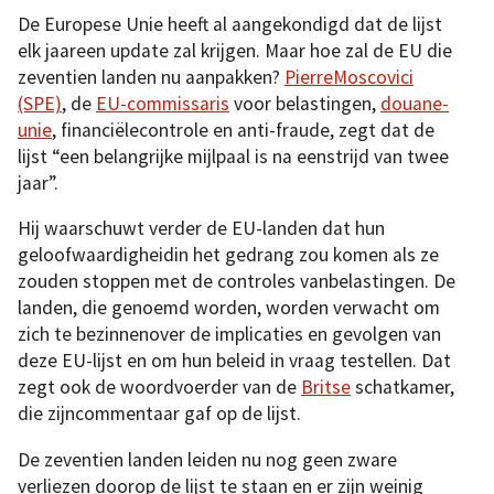
De Europese Unie heeft al aangekondigd dat de lijst
elk jaareen update zal krijgen. Maar hoe zal de EU die
zeventien landen nu aanpakken?
PierreMoscovici
(SPE)
, de
EU-commissaris
voor belastingen,
douane-
unie
, financiëlecontrole en anti-fraude, zegt dat de
lijst “een belangrijke mijlpaal is na eenstrijd van twee
jaar”.
Hij waarschuwt verder de EU-landen dat hun
geloofwaardigheidin het gedrang zou komen als ze
zouden stoppen met de controles vanbelastingen. De
landen, die genoemd worden, worden verwacht om
zich te bezinnenover de implicaties en gevolgen van
deze EU-lijst en om hun beleid in vraag testellen. Dat
zegt ook de woordvoerder van de
Britse
schatkamer,
die zijncommentaar gaf op de lijst.
De zeventien landen leiden nu nog geen zware
verliezen doorop de lijst te staan en er zijn weinig